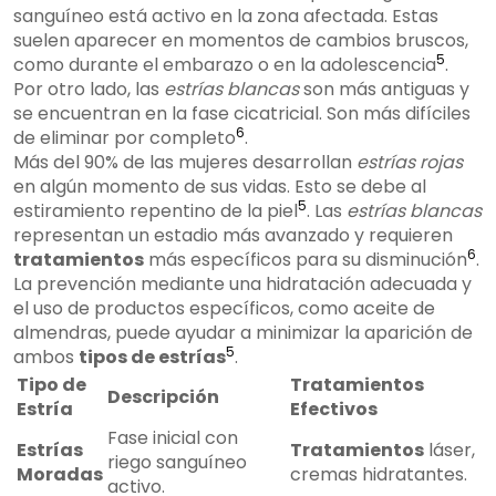
sanguíneo está activo en la zona afectada. Estas
suelen aparecer en momentos de cambios bruscos,
5
como durante el embarazo o en la adolescencia
.
Por otro lado, las
estrías blancas
son más antiguas y
se encuentran en la fase cicatricial. Son más difíciles
6
de eliminar por completo
.
Más del 90% de las mujeres desarrollan
estrías rojas
en algún momento de sus vidas. Esto se debe al
5
estiramiento repentino de la piel
. Las
estrías blancas
representan un estadio más avanzado y requieren
6
tratamientos
más específicos para su disminución
.
La prevención mediante una hidratación adecuada y
el uso de productos específicos, como aceite de
almendras, puede ayudar a minimizar la aparición de
5
ambos
tipos de estrías
.
Tipo de
Tratamientos
Descripción
Estría
Efectivos
Fase inicial con
Estrías
Tratamientos
láser,
riego sanguíneo
Moradas
cremas hidratantes.
activo.