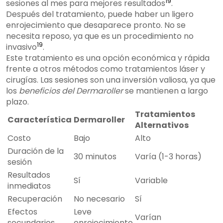
19
sesiones al mes para mejores resultados
.
Después del tratamiento, puede haber un ligero
enrojecimiento que desaparece pronto. No se
necesita reposo, ya que es un procedimiento no
19
invasivo
.
Este tratamiento es una opción económica y rápida
frente a otros métodos como tratamientos láser y
cirugías. Las sesiones son una inversión valiosa, ya que
los
beneficios del Dermaroller
se mantienen a largo
plazo.
Tratamientos
Característica
Dermaroller
Alternativos
Costo
Bajo
Alto
Duración de la
30 minutos
Varía (1-3 horas)
sesión
Resultados
Sí
Variable
inmediatos
Recuperación
No necesario
Sí
Efectos
Leve
Varían
secundarios
enrojecimiento