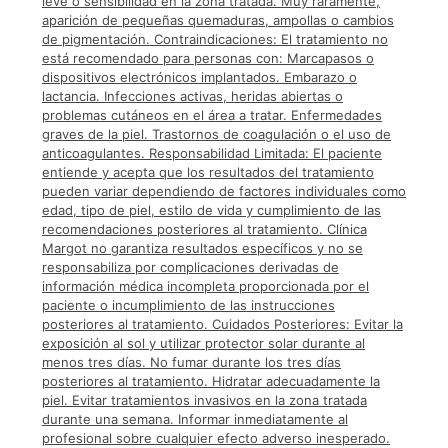
leve o sensibilidad en la zona tratada. Muy raramente,
aparición de pequeñas quemaduras, ampollas o cambios
de pigmentación. Contraindicaciones: El tratamiento no
está recomendado para personas con: Marcapasos o
dispositivos electrónicos implantados. Embarazo o
lactancia. Infecciones activas, heridas abiertas o
problemas cutáneos en el área a tratar. Enfermedades
graves de la piel. Trastornos de coagulación o el uso de
anticoagulantes. Responsabilidad Limitada: El paciente
entiende y acepta que los resultados del tratamiento
pueden variar dependiendo de factores individuales como
edad, tipo de piel, estilo de vida y cumplimiento de las
recomendaciones posteriores al tratamiento. Clínica
Margot no garantiza resultados específicos y no se
responsabiliza por complicaciones derivadas de
información médica incompleta proporcionada por el
paciente o incumplimiento de las instrucciones
posteriores al tratamiento. Cuidados Posteriores: Evitar la
exposición al sol y utilizar protector solar durante al
menos tres días. No fumar durante los tres días
posteriores al tratamiento. Hidratar adecuadamente la
piel. Evitar tratamientos invasivos en la zona tratada
durante una semana. Informar inmediatamente al
profesional sobre cualquier efecto adverso inesperado.