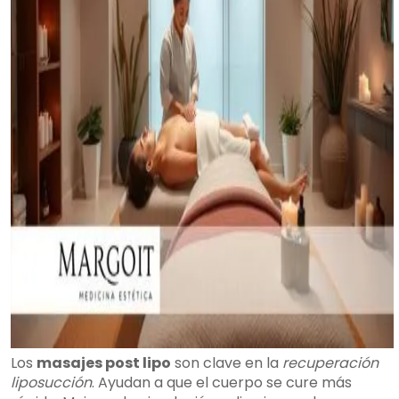
Los
masajes post lipo
son clave en la
recuperación
liposucción
. Ayudan a que el cuerpo se cure más