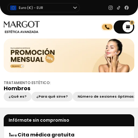
Euro (€) - EUR
0
0
TRATAMIENTO ESTÉTICO:
Hombros
¿Qué es?
¿Para qué sirve?
Número de sesiones óptimas:
Infórmate sin compromiso
1
Cita médica gratuita
era