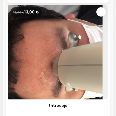
13,00
€
19,00
€
Entrecejo