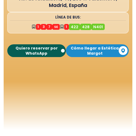
Madrid, España
LÍNEA DE BUS:
1
3
7
SE
1
422
428
N401
Quiero reservar por
Cómo llegar a Estética
WhatsApp
Margot