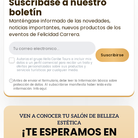
Suscríbase a nuestro
boletín
Manténgase informado de las novedades,
noticias importantes, nuevos productos de los
eventos de Felicidad Carrera.
Suscribirse
Autorizo el grupo Hello Caribe Tours a incluir mis
datos a un perfil comercial para recibir un trato y
ofertas personalizadas sobre sus productos y
servicios turísticos por cualquier medio.
Antes de enviar el formulario, debe leer la Información básica sobre
protección de datos. Al subscribirse manifiesta haber leído esta
información. Info aquí.
VEN A CONOCER TU SALÓN DE BELLEZA
ESTÉTICA
¡TE ESPERAMOS EN