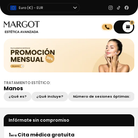
Euro (€) - EUR
0
0
TRATAMIENTO ESTÉTICO:
Manos
¿Qué es?
¿Qué incluye?
Número de sesiones óptimas:
Infórmate sin compromiso
1
Cita médica gratuita
era