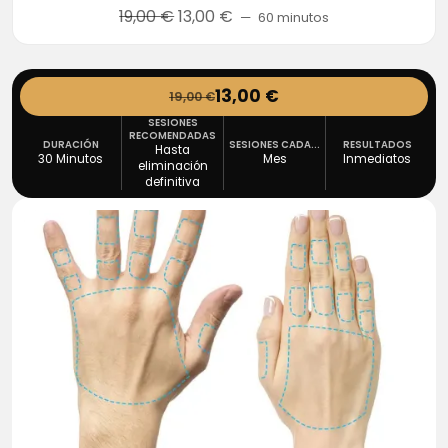
El
El
19,00
€
13,00
€
60 minutos
precio
precio
original
actual
era:
es:
13,00
€
19,00
€
19,00 €.
13,00 €.
SESIONES
RECOMENDADAS
DURACIÓN
SESIONES CADA...
RESULTADOS
Hasta
30 Minutos
Mes
Inmediatos
eliminación
definitiva