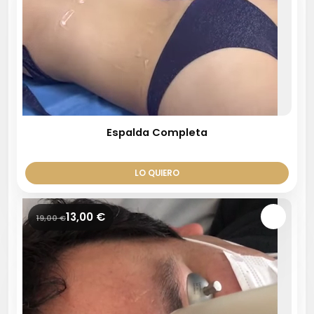
Espalda Completa
LO QUIERO
13,00
€
19,00
€