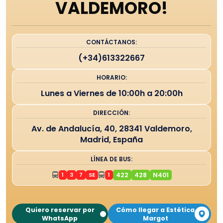
VALDEMORO!
CONTÁCTANOS:
(+34)613322667
HORARIO:
Lunes a Viernes de 10:00h a 20:00h
DIRECCIÓN:
Av. de Andalucía, 40, 28341 Valdemoro,
Madrid, España
LÍNEA DE BUS:
1
3
7
SE
1
422
428
N401
Quiero reservar por
Cómo llegar a Estética
WhatsApp
Margot