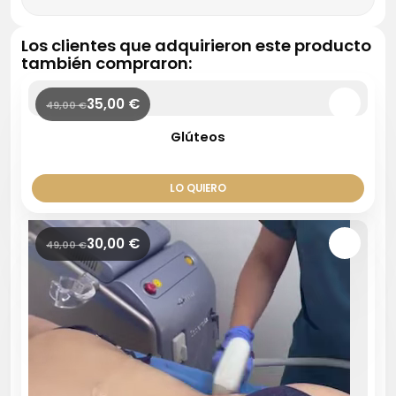
Los clientes que adquirieron este producto
también compraron:
35,00
€
49,00
€
Glúteos
LO QUIERO
30,00
€
49,00
€