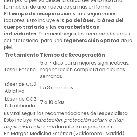
tiempo, la piel va desde la caída del vello hasta la
formación de una nueva capa más uniforme.
El
tiempo de recuperación
varía según varios
factores. Esto incluye el
tipo de láser
, la
área del
cuerpo tratada
y las
características
individuales
. Es crucial seguir las recomendaciones
del profesional para una
regeneración óptima
de la
piel.
Tratamiento
Tiempo de Recuperación
5 a 7 días para mejoras significativas,
Láser Fotona
regeneración completa en algunas
semanas
Láser de CO2
1 a 3 semanas
Ablativo
Láser de CO2
7 a 10 días
Estratificado
Es vital seguir las recomendaciones del especialista.
Esto incluye
hidratación, protección solar
y
evitar
depilación adicional
durante la regeneración.
En Margot Medicina Estética (Valdemoro · Madrid)