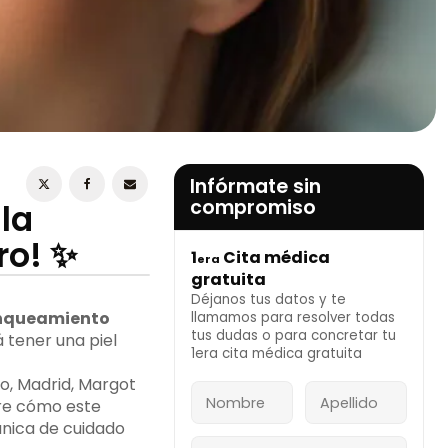
ESTOY DE ACUERDO CON LA
POLÍTICA DE
PRIVACIDAD
Infórmate sin
compromiso
la
ro! ✨
1
Cita médica
era
INFÓRMATE AHORA
gratuita
Déjanos tus datos y te
nqueamiento
llamamos para resolver todas
tus dudas o para concretar tu
 tener una piel
1era cita médica gratuita
o, Madrid, Margot
bre cómo este
única de cuidado