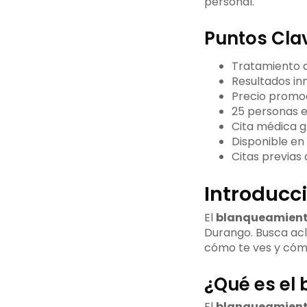
personal.
Puntos Cla
Tratamiento 
Resultados in
Precio promo
25 personas e
Cita médica g
Disponible en
Citas previas 
Introducc
El
blanqueamient
Durango. Busca acl
cómo te ves y cómo
¿Qué es el
El
blanqueamient