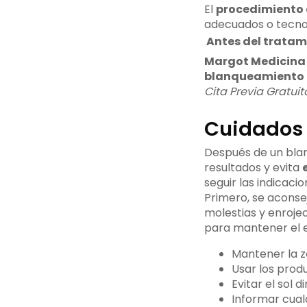
El
procedimiento
adecuados o tecnolo
Antes del tratam
Margot Medicina 
blanqueamiento 
Cita Previa Gratuit
Cuidados 
Después de un blan
resultados y evita
seguir las indicacio
Primero, se aconse
molestias y enroje
para mantener el e
Mantener la zon
Usar los prod
Evitar el sol 
Informar cual