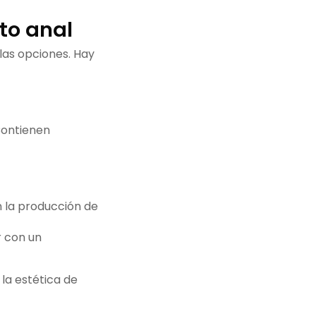
to anal
 las opciones. Hay
Contienen
n la producción de
r con un
la estética de