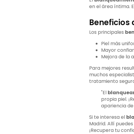
en el área íntima. 
Beneficios
Los principales
ben
Piel más unif
Mayor confian
Mejora de la 
Para mejores resul
muchos especialist
tratamiento seguro
"El
blanquea
propia piel. 
apariencia de 
Si te interesa el
bl
Madrid. Allí puede
¡Recupera tu confi