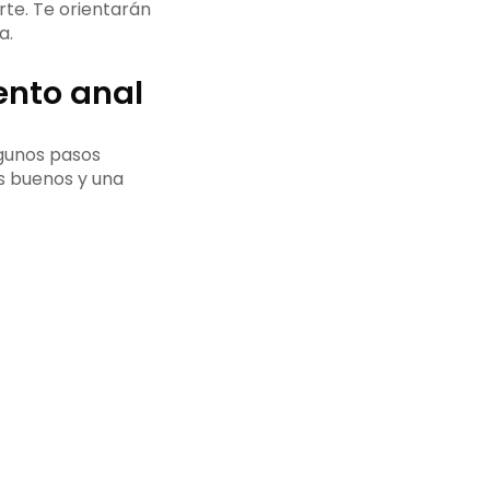
te. Te orientarán
a.
ento anal
lgunos pasos
os buenos y una