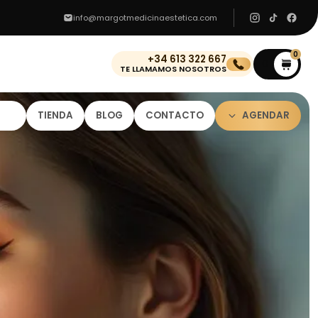
info@margotmedicinaestetica.com
0
+34 613 322 667
0
TE LLAMAMOS NOSOTROS
TIENDA
BLOG
CONTACTO
AGENDAR