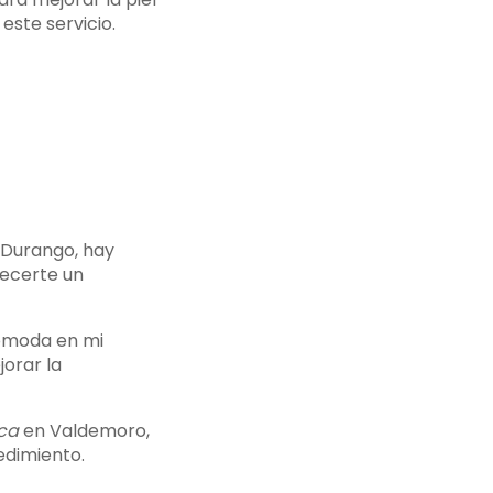
este servicio.
 Durango, hay
recerte un
ómoda en mi
orar la
ca
en Valdemoro,
edimiento.