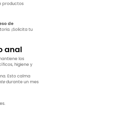
n productos
eso de
ria. ¡Solicita tu
!
o anal
mantiene los
íficos, higiene y
na. Esto calma
te
durante un mes
es.