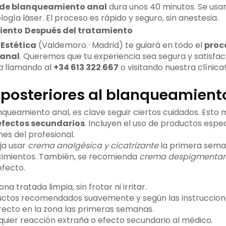
 de blanqueamiento anal
dura unos 40 minutos. Se usa
gía láser. El proceso es rápido y seguro, sin anestesia.
iento
Después del tratamiento
Estética
(Valdemoro · Madrid) te guiará en todo el
proc
anal
. Queremos que tu experiencia sea segura y satisfacto
a
llamando al
+34 613 322 667
o visitando nuestra clínica
posteriores al blanqueamient
queamiento anal, es clave seguir ciertos cuidados. Esto 
efectos secundarios
. Incluyen el uso de productos espec
nes del profesional.
ja usar
crema analgésica y cicatrizante
la primera sema
cimientos. También, se recomienda
crema despigmentan
fecto.
a tratada limpia, sin frotar ni irritar.
uctos recomendados suavemente y según las instruccion
directo en la zona las primeras semanas.
quier reacción extraña o efecto secundario al médico.