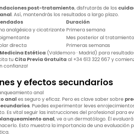
ndaciones post-tratamiento
, disfrutarás de los
cuida
anal
. Así, mantendrás los resultados a largo plazo.
mendados
Duración
a analgésica y cicatrizante
Primera semana
pigmentante
Mes posterior al tratamient
olar directa
Primeras semanas
Medicina Estética
(Valdemoro · Madrid) para resultado
cita tu
Cita Previa Gratuita
al +34 613 322 667 y comien
n confianza!
nes y efectos secundarios
o anal
es seguro y eficaz. Pero es clave saber sobre
pre
 secundarios
. Puedes experimentar leves enrojecimientos 
 Es vital seguir las instrucciones del profesional para evi
blanqueamiento anal
, ve a un dermatólogo. Él evaluará
 hacerlo. Esto muestra la importancia de una evaluación p
ica.