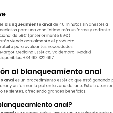
ve
de
blanqueamiento anal
de 40 minutos sin anestesia
mediatos para una zona íntima más uniforme y radiante
cional de 59€ (anteriormente 89€)
stán viendo actualmente el producto
ratuita para evaluar tus necesidades
 Margot Medicina Estética, Valdemoro · Madrid
disponibles: +34 613 322 667
ión al blanqueamiento anal
o anal
es un procedimiento estético que está ganando 
arar y uniformar la piel en la zona del ano. Este tratami
 te sientes, ofreciendo grandes beneficios.
 blanqueamiento anal?
o anal
usa cremas, geles, laserterapia y quimioterapia p