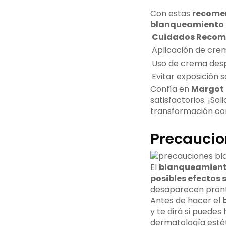
Con estas
recome
blanqueamiento 
Cuidados Reco
Aplicación de crem
Uso de crema des
Evitar exposición s
Confía en
Margot 
satisfactorios. ¡Soli
transformación co
Precaucio
El
blanqueamient
posibles efectos
desaparecen pronto.
Antes de hacer el
y te dirá si puedes
dermatología estét