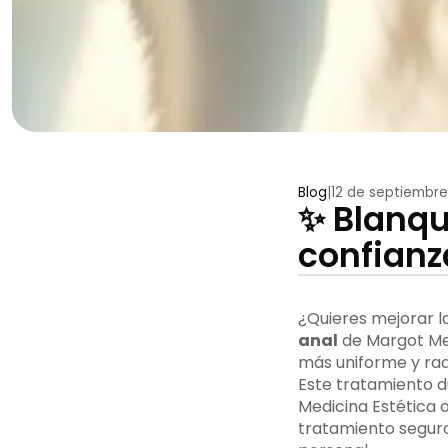
Blog
|
12 de septiembre
✨ Blanqu
confianz
¿Quieres mejorar l
anal
de Margot Med
más uniforme y rad
Este tratamiento d
Medicina Estética 
tratamiento seguro