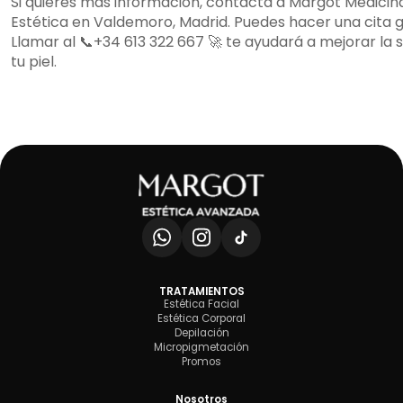
Si quieres más información, contacta a Margot Medicin
Estética en Valdemoro, Madrid. Puedes hacer una cita g
Llamar al 📞+34 613 322 667 🚀 te ayudará a mejorar la 
tu piel.
TRATAMIENTOS
Estética Facial
Estética Corporal
Depilación
Micropigmetación
Promos
Nosotros