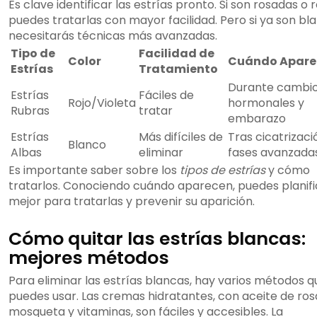
Es clave identificar las estrías pronto. Si son rosadas o ro
puedes tratarlas con mayor facilidad. Pero si ya son bl
necesitarás técnicas más avanzadas.
Tipo de
Facilidad de
Color
Cuándo Apare
Estrías
Tratamiento
Durante cambi
Estrías
Fáciles de
Rojo/Violeta
hormonales y
Rubras
tratar
embarazo
Estrías
Más difíciles de
Tras cicatrizaci
Blanco
Albas
eliminar
fases avanzada
Es importante saber sobre los
tipos de estrías
y cómo
tratarlos. Conociendo cuándo aparecen, puedes planifi
mejor para tratarlas y prevenir su aparición.
Cómo quitar las estrías blancas:
mejores métodos
Para eliminar las estrías blancas, hay varios métodos q
puedes usar. Las cremas hidratantes, con aceite de ros
mosqueta y vitaminas, son fáciles y accesibles. La