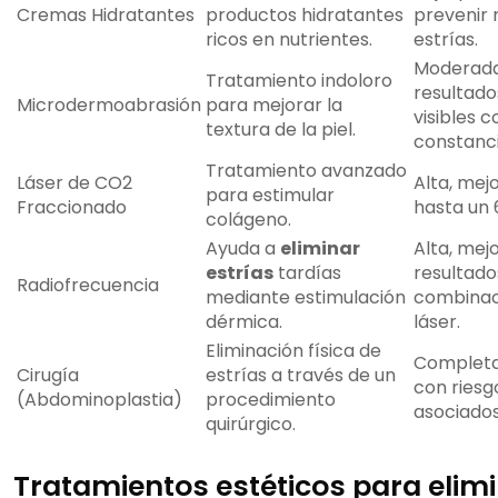
Cremas Hidratantes
productos hidratantes
prevenir
ricos en nutrientes.
estrías.
Moderada
Tratamiento indoloro
resultado
Microdermoabrasión
para mejorar la
visibles c
textura de la piel.
constanci
Tratamiento avanzado
Láser de CO2
Alta, mej
para estimular
Fraccionado
hasta un
colágeno.
Ayuda a
eliminar
Alta, mej
estrías
tardías
resultado
Radiofrecuencia
mediante estimulación
combinac
dérmica.
láser.
Eliminación física de
Completa
Cirugía
estrías a través de un
con riesg
(Abdominoplastia)
procedimiento
asociados
quirúrgico.
Tratamientos estéticos para elim