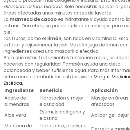
ayuda a producir más colágeno y elastina. Esto es clav
difuminar estrías blancas
. Solo necesitas aplicar el gel 
áreas afectadas unos minutos antes de lavarte.
La
manteca de cacao
es hidratante y ayuda contra la
estrías. Derretida, se puede aplicar en masajes para nut
piel.
Las frutas, como el
limón
, son ricas en vitamina C. Esto
exfoliar y rejuvenecer la piel. Mezclar jugo de limón con
ingredientes crea una mascarilla efectiva.
Para que estos tratamientos funcionen mejor, es impo
hacerlos con regularidad. También ayuda una dieta
balanceada y beber suficiente agua. Para más informa
sobre cómo combatir las estrías, visita
Margot Medicin
Estética
.
Ingrediente
Beneficio
Aplicación
Aceite de
Hidratación y mejor
Masaje en áreas
almendras
elasticidad
afectadas
Estimula colágeno y
Aloe vera
Aplicar gel, deja
elastina
Manteca de
Hidratante, previene
Derretir y masaj