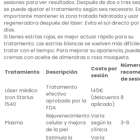
sesiones para ver resultados. Después de dos o tres ses
se puede ajustar el tratamiento según sea necesario. E
importante mantener la zona tratada hidratada y usa
regeneradora después del láser. Evita el sol directo por
días.
Si tienes estrías rojas, es mejor actuar rápido para su
tratamiento. Las estrías blancas se vuelven más difícile
tratar con el tiempo. Para mejorar su apariencia, pued
cremas con aceite de almendras o rosa mosqueta.
Númer
Costo por
Tratamiento
Descripción
recom
sesión
de ses
Tratamiento
Láser médico
145€
efectivo
Icon Starlux
(descuento
8
aprobado por la
1540
aplicado)
FDA
Rejuvenecimiento
Varía
Plasma
celular y mejora
según la
3-6
de la piel
clínica
Estimula la
Varía