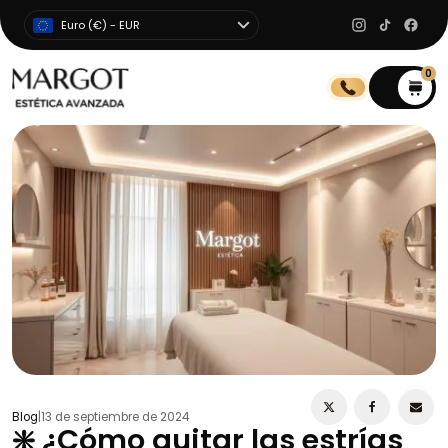
Euro (€) - EUR
0
0
Blog
|
13 de septiembre de 2024
❇️ ¿Cómo quitar las estrías