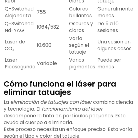
Rubí
claros
tatuaje
Q-Switched
Colores
Generalmente
755
Alejandrita
brillantes
menos
Q-Switched
Oscuros y
De 5 a 10
1064/532
Nd-YAG
claros
sesiones
Varía
Láser de
Una sesión en
10.600
según el
CO₂
algunos casos
tatuaje
Láser
Varios
Puede ser
Variable
Picosegundo
pigmentos
menos
Cómo funciona el láser para
eliminar tatuajes
La
eliminación de tatuajes con láser
combina ciencia
y tecnología. El
funcionamiento del láser
descompone la tinta en partículas pequeñas. Esto
ayuda al cuerpo a eliminarla.
Este proceso necesita un enfoque preciso. Esto varía
según el tipo y color del tatuaje.