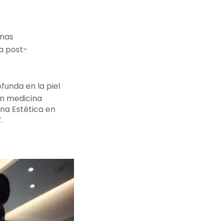
gnas
a post-
funda en la piel
 en medicina
na Estética en
7
.