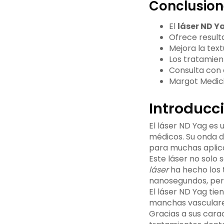
Conclusion
El
láser ND Y
Ofrece result
Mejora la text
Los tratamien
Consulta con 
Margot Medicin
Introducci
El láser ND Yag es
médicos. Su onda d
para muchas aplic
Este láser no solo 
láser
ha hecho los 
nanosegundos, perf
El láser ND Yag tie
manchas vasculares
Gracias a sus cara