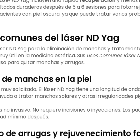
láser ND Yag
incluyen una rápida
recuperación
y menos i
ltados duraderos después de 5 a 6 sesiones para fotorre
cientes con piel oscura, ya que puede tratar varios pr
comunes del láser ND Yag
muy útil en la medicina estética. Sus
usos comunes láser 
 usa para quitar manchas y arrugas.
 de manchas en la piel
muy solicitado. El láser ND Yag tiene una longitud de ond
yuda a tratar manchas solares y otras irregularidades p
 no invasivo. No requiere incisiones o inyecciones. Los pa
dad mínimo después.
 de arrugas y rejuvenecimiento fa