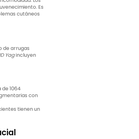
ncomodidad. Los
juvenecimiento. Es
oblemas cutáneos
ND Yag
incluyen
a de 1064
igmentarias con
cientes tienen un
cial