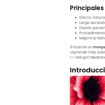
Principales
Efecto natural 
Larga duració
Diseño person
Procedimiento
Mejora la hidr
Si buscas un
maqui
¡Aprende más sobre
👉 Margot Medicina 
Introducci