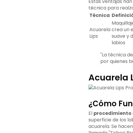
Estas ventajas han
técnica para realz
Técnica
Definici
Maquilla
Acuarela
crea un 
Lips
suave y d
labios
"La técnica d
por quienes bu
Acuarela 
¿Cómo Func
El
procedimiento 
superficie de los l
acuarela. Se hacen
llamada "Tebori Br