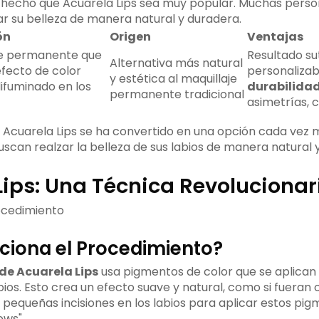
 hecho que Acuarela Lips sea muy popular. Muchas perso
ar su belleza de manera natural y duradera.
ón
Origen
Ventajas
je permanente que
Resultado sut
Alternativa más natural
efecto de color
personalizab
y estética al maquillaje
ifuminado en los
durabilida
permanente tradicional
asimetrías, 
e Acuarela Lips se ha convertido en una opción cada vez m
scan realzar la belleza de sus labios de manera natural 
Lips: Una Técnica Revolucionar
iona el Procedimiento?
de Acuarela Lips
usa pigmentos de color que se aplican 
abios. Esto crea un efecto suave y natural, como si fueran
 pequeñas incisiones en los labios para aplicar estos pig
ows".