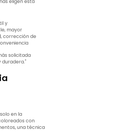
nas eligen esta
il y
le, mayor
d
, corrección de
conveniencia
ás solicitada
y duradera."
ia
solo en la
 coloreados con
mentos, una técnica