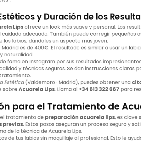
Estéticos y Duración de los Result
rela Lips
ofrece un look más suave y personal. Los resu
l cuidado adecuado. También puede corregir pequeñas a
e los labios, dándoles un aspecto más joven.
Madrid es de 400€. El resultado es similar a usar un labia
y naturalidad.
do fama en Instagram por sus resultados impresionantes
alidad y técnicas seguras. Se dan instrucciones claras pa
 tratamiento.
 Estética
(Valdemoro · Madrid), puedes obtener una
cit
s sobre
Acuarela Lips
. Llama al
+34 613 322 667
para res
ón para el Tratamiento de Acua
el tratamiento de
preparación acuarela lips
, es clave 
 previas
. Estos pasos aseguran un proceso seguro y satis
mo de la técnica de Acuarela Lips.
os de tus labios sin maquillaje al profesional. Esto le ayuda