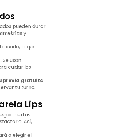
ados
ltados pueden durar
simetrías y
l rosado, lo que
. Se usan
ra cuidar los
a previa gratuita
ervar tu turno.
rela Lips
seguir ciertas
factorio. Así,
rá a elegir el