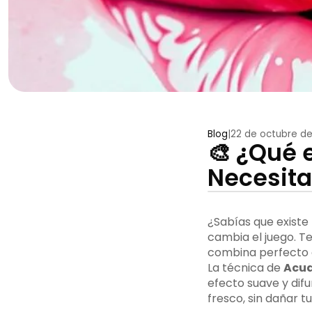
Blog
|
22 de octubre d
🎨 ¿Qué 
Necesita
¿Sabías que existe
cambia el juego. T
combina perfecto c
La técnica de
Acua
efecto suave y difu
fresco, sin dañar tu