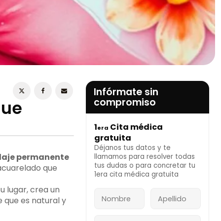
ESTOY DE ACUERDO CON LA
POLÍTICA DE
PRIVACIDAD
Infórmate sin
compromiso
que
1
Cita médica
era
INFÓRMATE AHORA
gratuita
Déjanos tus datos y te
laje permanente
llamamos para resolver todas
tus dudas o para concretar tu
 acuarelado que
1era cita médica gratuita
su lugar, crea un
e que es natural y