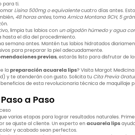
 para ti.
tomar
Lisina 500mg o equivalente
cuatro días antes. Est
ambién,
48 horas antes
, toma
Arnica Montana 9CH, 5 gránu
zón.
ivo, limpia tus labios con
un algodón húmedo y agua con
a hasta el día del procedimiento.
una semana antes. Mantén tus labios hidratados diariament
ivos para preparar la piel adecuadamente.
omendaciones previas
, estarás listo para disfrutar de l
e la
preparación acuarela lips
? Visita Margot Medicina
) y te atenderán con gusto. Solicita tu
Cita Previa Gratu
s beneficios de esta revolucionaria técnica de maquillaje
o Paso a Paso
gue varias etapas para lograr resultados naturales. Primer
or se ajuste al cliente. Un experto en
acuarela lips
ayuda
color y acabado sean perfectos.