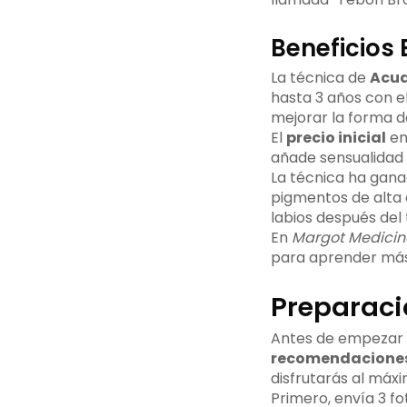
Beneficios 
La técnica de
Acua
hasta 3 años con e
mejorar la forma d
El
precio inicial
en 
añade sensualidad 
La técnica ha gana
pigmentos de alta c
labios después del
En
Margot Medicina
para aprender má
Preparaci
Antes de empezar 
recomendaciones
disfrutarás al máxi
Primero, envía 3 fot