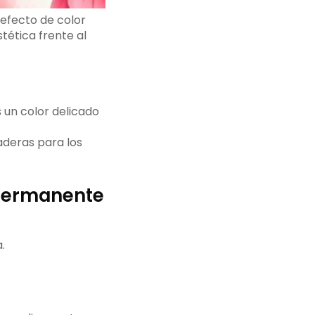
 efecto de color
tética frente al
s un color delicado
aderas para los
 Permanente
.