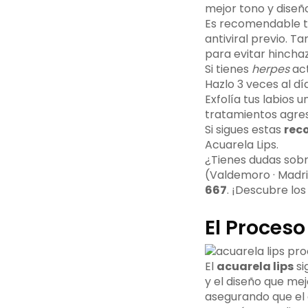
mejor tono y diseño
Es recomendable 
antiviral previo. T
para evitar hincha
Si tienes
herpes
act
Hazlo 3 veces al dí
Exfolía tus labios 
tratamientos agres
Si sigues estas
rec
Acuarela Lips.
¿Tienes dudas sobr
(Valdemoro · Madrid
667
. ¡Descubre lo
El Proces
El
acuarela lips
si
y el diseño que mej
asegurando que el 