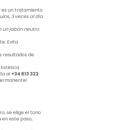
o es un tratamiento
los, 3 veces al día
 un jabón neutro
.
e. Evita
os resultados de
 Estética
ita
al
+34 613 322
 permanente!
o, se elige el tono
 en este paso,