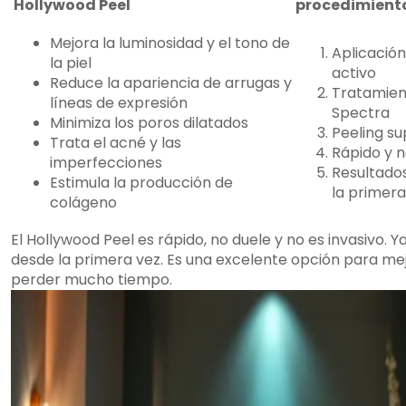
Hollywood Peel
procedimient
Mejora la luminosidad y el tono de
Aplicació
la piel
activo
Reduce la apariencia de arrugas y
Tratamien
líneas de expresión
Spectra
Minimiza los poros dilatados
Peeling su
Trata el acné y las
Rápido y n
imperfecciones
Resultados
Estimula la producción de
la primera
colágeno
El Hollywood Peel es rápido, no duele y no es invasivo. Y
desde la primera vez. Es una excelente opción para mejo
perder mucho tiempo.