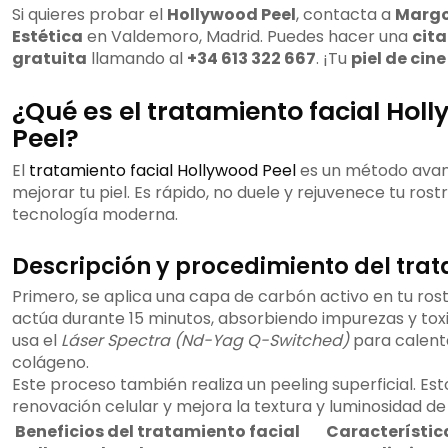
Si quieres probar el
Hollywood Peel
, contacta a
Margo
Estética
en Valdemoro, Madrid. Puedes hacer una
cita
gratuita
llamando al
+34 613 322 667
. ¡Tu
piel de cine
¿Qué es el tratamiento facial Hol
Peel?
El
tratamiento facial Hollywood Peel
es un método ava
mejorar tu piel. Es rápido, no duele y rejuvenece tu rost
tecnología moderna.
Descripción y procedimiento del tra
Primero, se aplica una capa de carbón activo en tu ros
actúa durante 15 minutos, absorbiendo impurezas y toxi
usa el
Láser Spectra (Nd-Yag Q-Switched)
para calenta
colágeno.
Este proceso también realiza un peeling superficial. Est
renovación celular y mejora la textura y luminosidad de t
Beneficios del tratamiento facial
Característic