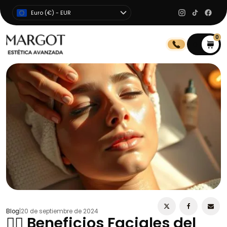
Euro (€) - EUR
0
0
Blog
|
20 de septiembre de 2024
💆‍♀️ Beneficios Faciales del