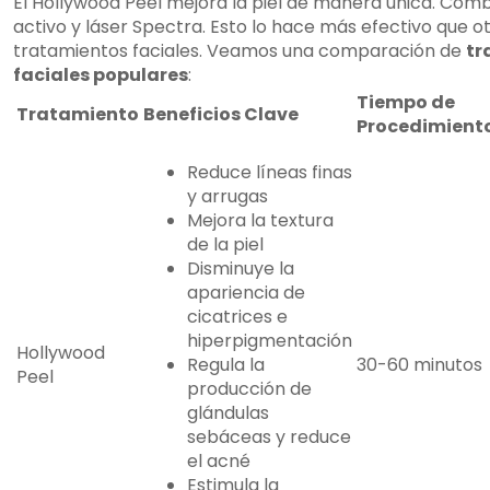
El Hollywood Peel mejora la piel de manera única. Com
activo y láser Spectra. Esto lo hace más efectivo que o
tratamientos faciales. Veamos una comparación de
tr
faciales populares
:
Tiempo de
Tratamiento
Beneficios Clave
Procedimient
Reduce líneas finas
y arrugas
Mejora la textura
de la piel
Disminuye la
apariencia de
cicatrices e
hiperpigmentación
Hollywood
Regula la
30-60 minutos
Peel
producción de
glándulas
sebáceas y reduce
el acné
Estimula la