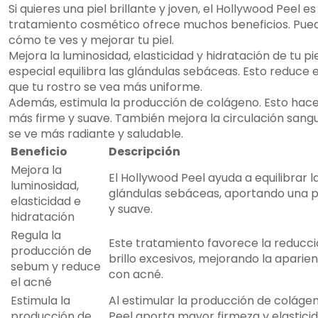
Si quieres una piel brillante y joven, el Hollywood Peel es 
tratamiento cosmético ofrece muchos beneficios. Pue
cómo te ves y mejorar tu piel.
Mejora la luminosidad, elasticidad y hidratación de tu pi
especial equilibra las glándulas sebáceas. Esto reduce 
que tu rostro se vea más uniforme.
Además, estimula la producción de colágeno. Esto hace 
más firme y suave. También mejora la circulación sanguín
se ve más radiante y saludable.
Beneficio
Descripción
Mejora la
El Hollywood Peel ayuda a equilibrar 
luminosidad,
glándulas sebáceas, aportando una p
elasticidad e
y suave.
hidratación
Regula la
Este tratamiento favorece la reducci
producción de
brillo excesivos, mejorando la aparienc
sebum y reduce
con acné.
el acné
Estimula la
Al estimular la producción de colágen
producción de
Peel aporta mayor firmeza y elasticida