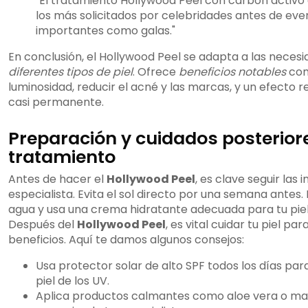
"El tratamiento Hollywood Peel con carbón activo
los más solicitados por celebridades antes de eve
importantes como galas."
En conclusión, el Hollywood Peel se adapta a las neces
diferentes tipos de piel
. Ofrece
beneficios notables
com
luminosidad, reducir el acné y las marcas, y un efecto 
casi permanente.
Preparación y cuidados posteriore
tratamiento
Antes de hacer el
Hollywood Peel
, es clave seguir las 
especialista. Evita el sol directo por una semana ante
agua y usa una crema hidratante adecuada para tu piel
Después del
Hollywood Peel
, es vital cuidar tu piel p
beneficios. Aquí te damos algunos consejos:
Usa protector solar de alto SPF todos los días par
piel de los UV.
Aplica productos calmantes como aloe vera o man