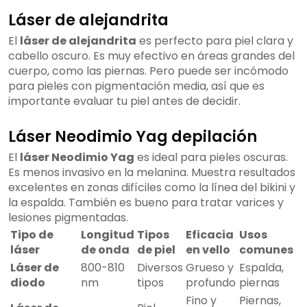
Láser de alejandrita
El
láser de alejandrita
es perfecto para piel clara y
cabello oscuro. Es muy efectivo en áreas grandes del
cuerpo, como las piernas. Pero puede ser incómodo
para pieles con pigmentación media, así que es
importante evaluar tu piel antes de decidir.
Láser Neodimio Yag depilación
El
láser Neodimio Yag
es ideal para pieles oscuras.
Es menos invasivo en la melanina. Muestra resultados
excelentes en zonas difíciles como la línea del bikini y
la espalda. También es bueno para tratar varices y
lesiones pigmentadas.
Tipo de
Longitud
Tipos
Eficacia
Usos
láser
de onda
de piel
en vello
comunes
Láser de
800-810
Diversos
Grueso y
Espalda,
diodo
nm
tipos
profundo
piernas
Fino y
Piernas,