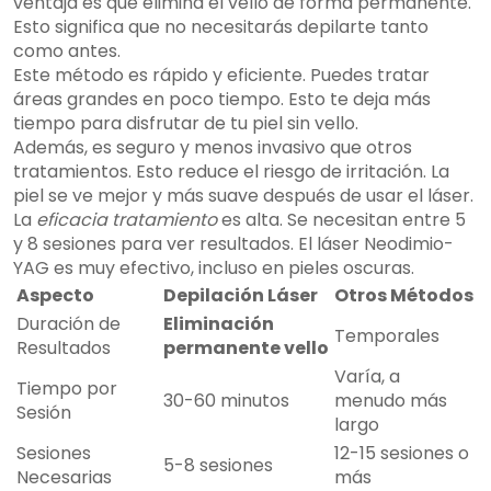
ventaja es que elimina el vello de forma permanente.
Esto significa que no necesitarás depilarte tanto
como antes.
Este método es rápido y eficiente. Puedes tratar
áreas grandes en poco tiempo. Esto te deja más
tiempo para disfrutar de tu piel sin vello.
Además, es seguro y menos invasivo que otros
tratamientos. Esto reduce el riesgo de irritación. La
piel se ve mejor y más suave después de usar el láser.
La
eficacia tratamiento
es alta. Se necesitan entre 5
y 8 sesiones para ver resultados. El láser Neodimio-
YAG es muy efectivo, incluso en pieles oscuras.
Aspecto
Depilación Láser
Otros Métodos
Duración de
Eliminación
Temporales
Resultados
permanente vello
Varía, a
Tiempo por
30-60 minutos
menudo más
Sesión
largo
Sesiones
12-15 sesiones o
5-8 sesiones
Necesarias
más