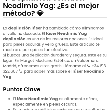
Neodimio Yag: ¿Es el mejor
método? 💎
La
depilación láser
ha cambiado cómo eliminamos
el vello no deseado. El
láser Neodimio Yag
depilación
es una de las mejores opciones. Es ideal
para pieles oscuras y vello grueso. Este artículo te
mostrará por qué es tan efectivo.
Si buscas una depilación duradera y segura, este es tu
lugar. En Margot Medicina Estética, en Valdemoro,
Madrid, ofrecemos citas gratis. Llámame al 📞 +34 613
322 667 🚀 para saber más sobre el
láser Neodimio
Yag
.
Puntos Clave
El
láser Neodimio Yag
es altamente eficaz,
especialmente en pieles oscuras.
Se requieren múltiples sesiones para resultados