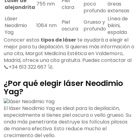
Láser de
Piel
755 nm
poco
áreas
alejandrita
clara
profundo
extensas
Láser
Línea de
Piel
Grueso y
Neodimio
1064 nm
bikini,
oscura
profundo
Yag
espalda
Conocer estos
tipos de láser
te ayudará a elegir el
mejor para tu depilación. Si quieres más información o
una cita, Margot Medicina Estética en Valdemoro,
Madrid, ofrece una cita gratuita. Puedes contactar al
📞+34 613 322 667 🚀.
¿Por qué elegir láser Neodimio
Yag?
El láser Neodimio Yag es ideal para la depilación,
especialmente si tienes piel oscura o vello grueso. Su
onda más penetrante destruye los folículos pilosos
de manera efectiva. Esto reduce mucho el
crecimiento del vello.