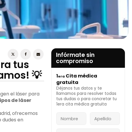
ESTOY DE ACUERDO CON LA
POLÍTICA DE
PRIVACIDAD
Infórmate sin
compromiso
ara tus
tamos! 💡
1
Cita médica
era
INFÓRMATE AHORA
gratuita
Déjanos tus datos y te
igen el láser para
llamamos para resolver todas
tus dudas o para concretar tu
ipos de láser
1era cita médica gratuita
adrid, ofrecemos
No dudes en