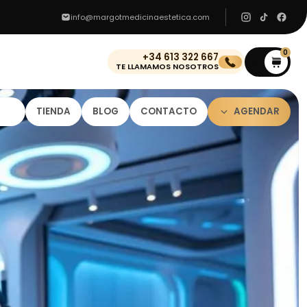
info@margotmedicinaestetica.com
0
+34 613 322 667
0
TE LLAMAMOS NOSOTROS
TIENDA
BLOG
CONTACTO
AGENDAR