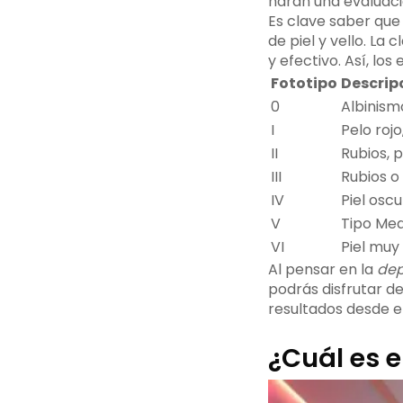
harán una evaluaci
Es clave saber que 
de piel y vello. La 
y efectivo. Así, lo
Fototipo
Descrip
0
Albinism
I
Pelo roj
II
Rubios, 
III
Rubios o
IV
Piel osc
V
Tipo Med
VI
Piel muy
Al pensar en la
dep
podrás disfrutar de
resultados desde el
¿Cuál es e