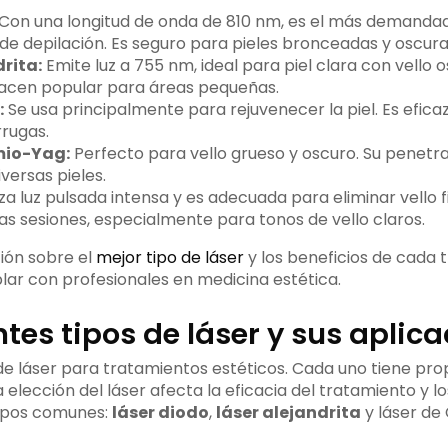
Con una longitud de onda de 810 nm, es el más demanda
de depilación. Es seguro para pieles bronceadas y oscura
rita:
Emite luz a 755 nm, ideal para piel clara con vello 
 hacen popular para áreas pequeñas.
:
Se usa principalmente para rejuvenecer la piel. Es eficaz
rrugas.
mio-Yag:
Perfecto para vello grueso y oscuro. Su penetr
versas pieles.
iza luz pulsada intensa y es adecuada para eliminar vello 
as sesiones, especialmente para tonos de vello claros.
ión sobre el
mejor tipo de láser
y los beneficios de cada 
r con profesionales en medicina estética.
ntes tipos de láser y sus aplic
e láser para tratamientos estéticos. Cada uno tiene pro
a elección del láser afecta la eficacia del tratamiento y lo
tipos comunes:
láser diodo
,
láser alejandrita
y láser de