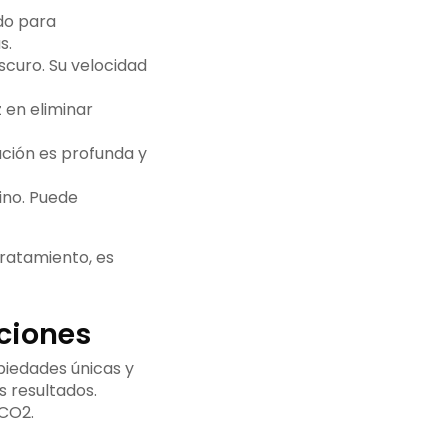
do para
s.
oscuro. Su velocidad
 en eliminar
ación es profunda y
fino. Puede
tratamiento, es
aciones
piedades únicas y
s resultados.
 CO2.