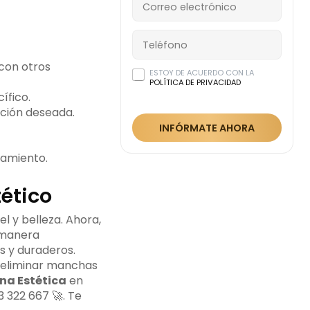
con otros
ESTOY DE ACUERDO CON LA
POLÍTICA DE PRIVACIDAD
ífico.
ación deseada.
INFÓRMATE AHORA
tamiento.
tético
 y belleza. Ahora,
 manera
os y duraderos.
l, eliminar manchas
na Estética
en
3 322 667 🚀. Te