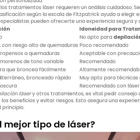
ón personalizada.
los tratamientos láser requieren un análisis cuidadoso. Se
clasificación según la escala de Fitzpatrick ayuda a elegir 
s especialistas pueden ofrecerte una experiencia segura 
ción
Idoneidad para Trata
o
No apto para
depilació
o, con riesgo alto de quemaduras
Poco recomendado
propensos a quemaduras
Aceptable con precauci
 morenos de tono variable
Recomendado
ura que broncea fácilmente
Altamente recomendab
iterráneo, bronceado rápido
Muy apto para técnicas 
 oscura
Recomendado con láser 
ilación láser
y otros tratamientos, es vital pedir consejo a
 los beneficios y evitar riesgos. Esto asegura una experien
 principio.
l mejor tipo de láser?