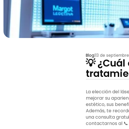
Blog
|
13 de septiembre
💡 ¿Cuál 
tratamie
La elección del lás
mejorar su aparienc
estético, sus bene
Además, te record
una consulta gratui
contactarnos al 📞 