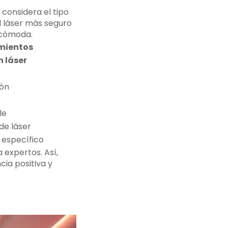
 considera el tipo
el láser más seguro
y cómoda.
mientos
n láser
ón
le
de láser
específico
 expertos. Así,
cia positiva y