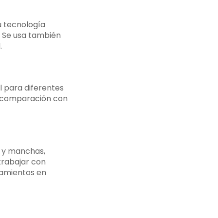
u tecnología
. Se usa también
.
l para diferentes
en comparación con
s y manchas,
 trabajar con
tamientos en