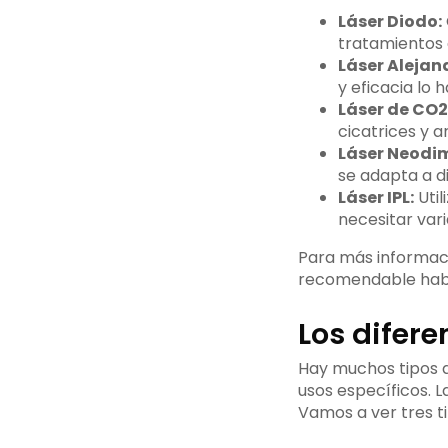
Láser Diodo:
tratamientos 
Láser Alejand
y eficacia lo
Láser de CO2
cicatrices y a
Láser Neodi
se adapta a di
Láser IPL:
Util
necesitar vari
Para más informac
recomendable habla
Los difere
Hay muchos tipos d
usos específicos. L
Vamos a ver tres 