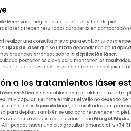
ve
de láser
varía según tus necesidades y tipo de piel.
tos láser ofrecen resultados duraderos en comparación 
l realizar una consulta previa para evaluar tu caso espec
sos
tipos de láser
que se utilizan dependiendo de la aplic
mos creencias erróneas sobre la
depilación láser
.
uidado posterior es clave para mantener los resultados.
pre con un profesional antes de comenzar cualquier tra
ón a los tratamientos láser es
láser estético
han cambiado cómo cuidamos nuestra piel
es muy popular. Permite eliminar el vello no deseado de
as a diferentes
tipos de láser
, los resultados son precis
 usa para depilar. También se usa para rejuvenecer la pie
. Es crucial ir a clínicas reconocidas como
Margot Medici
Allí, puedes hacer una cita gratuita llamando al 📞+34 61