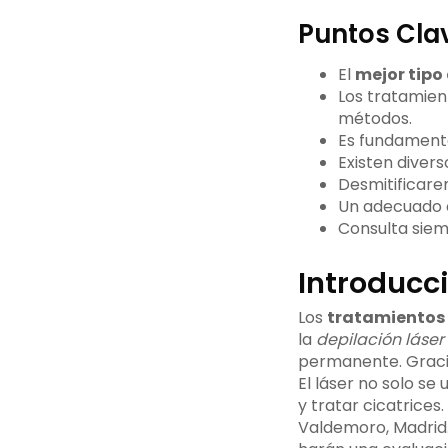
Puntos Cla
El
mejor tipo 
Los tratamien
métodos.
Es fundamenta
Existen diver
Desmitificare
Un adecuado c
Consulta siem
Introducci
Los
tratamientos 
la
depilación láser
permanente. Graci
El láser no solo se
y tratar cicatrices
Valdemoro, Madrid. 