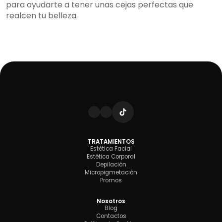
para ayudarte a tener unas cejas perfectas que
realcen tu belleza.
TRATAMIENTOS
Estética Facial
Estética Corporal
Depilación
Micropigmetación
Promos
Nosotros
Blog
Contactos