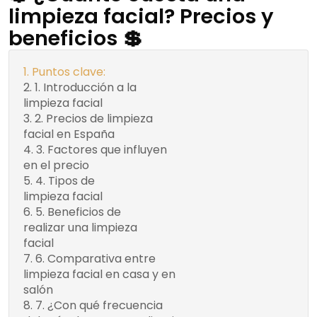
limpieza facial? Precios y
beneficios 💲
Puntos clave:
1. Introducción a la
¿Qué es una
limpieza facial
limpieza facial?
2. Precios de limpieza
Importancia de la
Coste promedio en
facial en España
limpieza facial
salón de belleza
3. Factores que influyen
Variaciones por
Ubicación
en el precio
tiempo y técnicas
geográfica
4. Tipos de
Limpieza básica
Experiencia del
limpieza facial
Limpieza profunda
profesional
5. Beneficios de
Limpieza con
Mejora del
Productos
realizar una limpieza
tratamientos adicionales
aspecto de la piel
utilizados
facial
Prevención de
6. Comparativa entre
problemas cutáneos
Ventajas de la
limpieza facial en casa y en
limpieza
Relajación y
salón
bienestar
profesional
7. ¿Con qué frecuencia
Desventajas