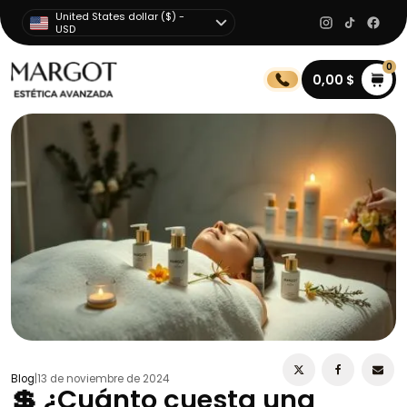
United States dollar ($) -
USD
0
0,00
$
Blog
|
13 de noviembre de 2024
💲 ¿Cuánto cuesta una