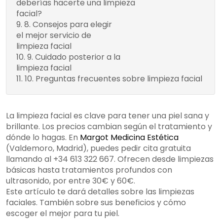
deberías hacerte una limpieza
de la limpieza
Recomendaciones
facial?
casera
generales
8. Consejos para elegir
Investiga
Factores a
el mejor servicio de
opiniones y reseñas
considerar
limpieza facial
Pregunta sobre
9. Cuidado posterior a la
la formación del
Productos
limpieza facial
personal
recomendados
10. Preguntas frecuentes sobre limpieza facial
Actividades a
evitar
La limpieza facial es clave para tener una piel sana y
brillante. Los precios cambian según el tratamiento y
dónde lo hagas. En
Margot Medicina Estética
(Valdemoro, Madrid), puedes pedir cita gratuita
llamando al +34 613 322 667. Ofrecen desde limpiezas
básicas hasta tratamientos profundos con
ultrasonido, por entre 30€ y 60€.
Este artículo te dará detalles sobre las limpiezas
faciales. También sobre sus beneficios y cómo
escoger el mejor para tu piel.