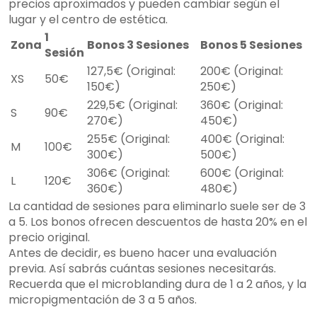
precios aproximados y pueden cambiar según el
lugar y el centro de estética.
1
Zona
Bonos 3 Sesiones
Bonos 5 Sesiones
Sesión
127,5€ (Original:
200€ (Original:
XS
50€
150€)
250€)
229,5€ (Original:
360€ (Original:
S
90€
270€)
450€)
255€ (Original:
400€ (Original:
M
100€
300€)
500€)
306€ (Original:
600€ (Original:
L
120€
360€)
480€)
La cantidad de sesiones para eliminarlo suele ser de 3
a 5. Los bonos ofrecen descuentos de hasta 20% en el
precio original.
Antes de decidir, es bueno hacer una evaluación
previa. Así sabrás cuántas sesiones necesitarás.
Recuerda que el microblanding dura de 1 a 2 años, y la
micropigmentación de 3 a 5 años.