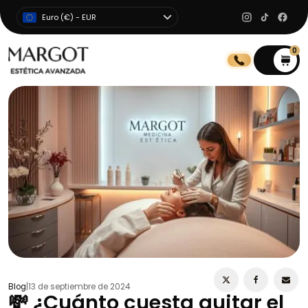
Euro (€) - EUR
0
0
Blog
|
13 de septiembre de 2024
💸 ¿Cuánto cuesta quitar el