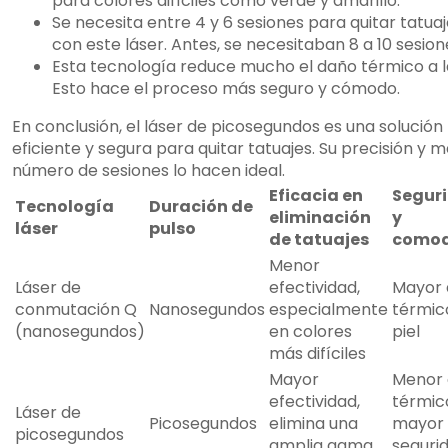
para colores difíciles como verde y amarillo.
Se necesita entre 4 y 6 sesiones para quitar tatua
con este láser. Antes, se necesitaban 8 a 10 sesion
Esta tecnología reduce mucho el daño térmico a la
Esto hace el proceso más seguro y cómodo.
En conclusión, el láser de picosegundos es una solución
eficiente y segura para quitar tatuajes. Su precisión y 
número de sesiones lo hacen ideal.
Eficacia en
Segur
Tecnología
Duración de
eliminación
y
láser
pulso
de tatuajes
como
Menor
Láser de
efectividad,
Mayor
conmutación Q
Nanosegundos
especialmente
térmico
(nanosegundos)
en colores
piel
más difíciles
Mayor
Menor
efectividad,
térmic
Láser de
Picosegundos
elimina una
mayor
picosegundos
amplia gama
seguri