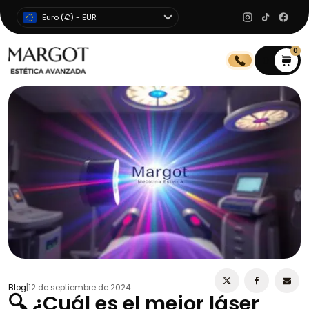
Euro (€) - EUR
0
0
Blog
|
12 de septiembre de 2024
🔍 ¿Cuál es el mejor láser