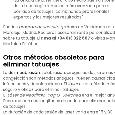
"La Unidad de Láser del Grupo Pedro Jaén dispone
de la tecnología lumínica más avanzada para el
borrado de tatuajes, combinando profesionales
expertos y los mejores resultados."
Puedes
programar una cita gratuita
en Valdemoro o L
Moraleja, Madrid. Recibirás asesoramiento personaliza
sobre tu tatuaje.
Llama al +34 613 322 667
o visita Mar
Medicina Estética.
Otros métodos obsoletos para
eliminar tatuajes
La
dermoabrasión
, salabrasión, cirugía, ácidos, cremas 
congelación son métodos antiguos. Pueden causar cicat
infecciones y decoloraciones. El
láser
es el método má
seguro y eficaz para eliminar tatuajes.
El
Láser de Neodimio-Yag Q-Switched
era el mejor ant
Funciona con dos longitudes de onda para eliminar col
de tatuajes.
La duración de cada sesión de láser varía entre 15 y 30