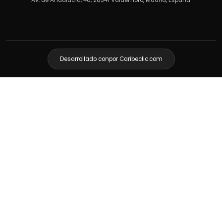
Av. de Andalucía, 40, 28341 Valdemoro, Madrid, España.
Desarrollado con
por Caribeclic.com