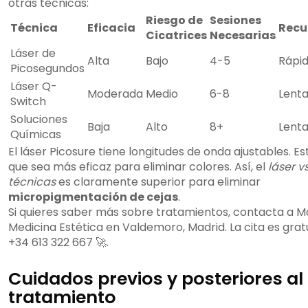
otras técnicas:
Riesgo de
Sesiones
Técnica
Eficacia
Recu
Cicatrices
Necesarias
Láser de
Alta
Bajo
4-5
Rápi
Picosegundos
Láser Q-
Moderada
Medio
6-8
Lent
Switch
Soluciones
Baja
Alto
8+
Lent
Químicas
El láser Picosure tiene longitudes de onda ajustables. E
que sea más eficaz para eliminar colores. Así, el
láser vs
técnicas
es claramente superior para eliminar
micropigmentación de cejas
.
Si quieres saber más sobre tratamientos, contacta a M
Medicina Estética en Valdemoro, Madrid. La cita es gratu
+34 613 322 667 🚀.
Cuidados previos y posteriores al
tratamiento