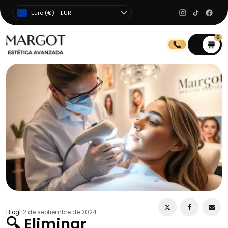
Euro (€) - EUR
0
0
Blog
|
12 de septiembre de 2024
🔍 Eliminar