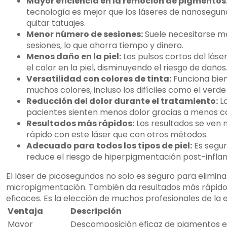
Mayor eficiencia en la remoción de pigmentos
tecnología es mejor que los láseres de nanosegu
quitar tatuajes.
Menor número de sesiones:
Suele necesitarse 
sesiones, lo que ahorra tiempo y dinero.
Menos daño en la piel:
Los pulsos cortos del láse
el calor en la piel, disminuyendo el riesgo de daños
Versatilidad con colores de tinta:
Funciona bie
muchos colores, incluso los difíciles como el verde y
Reducción del dolor durante el tratamiento:
L
pacientes sienten menos dolor gracias a menos ca
Resultados más rápidos:
Los resultados se ven
rápido con este láser que con otros métodos.
Adecuado para todos los tipos de piel:
Es segur
reduce el riesgo de hiperpigmentación post-infla
El láser de picosegundos no solo es seguro para elimina
micropigmentación. También da resultados más rápido
eficaces. Es la elección de muchos profesionales de la e
Ventaja
Descripción
Mayor
Descomposición eficaz de pigmentos 