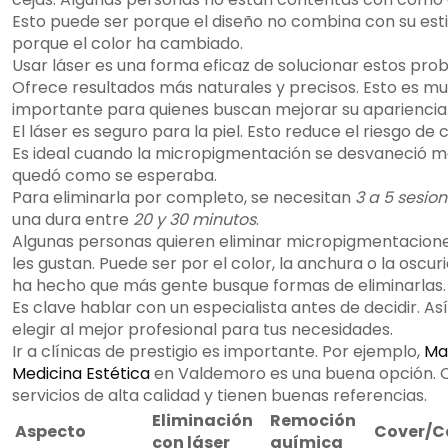
Esto puede ser porque el diseño no combina con su esti
porque el color ha cambiado.
Usar láser es una forma eficaz de solucionar estos pro
Ofrece resultados más naturales y precisos. Esto es m
importante para quienes buscan mejorar su apariencia
El láser es seguro para la piel. Esto reduce el riesgo de c
Es ideal cuando la micropigmentación se desvaneció m
quedó como se esperaba.
Para eliminarla por completo, se necesitan
3 a 5 sesio
una dura entre
20 y 30 minutos
.
Algunas personas quieren eliminar micropigmentacion
les gustan. Puede ser por el color, la anchura o la oscur
ha hecho que más gente busque formas de eliminarlas.
Es clave hablar con un especialista antes de decidir. As
elegir al mejor profesional para tus necesidades.
Ir a clínicas de prestigio es importante. Por ejemplo,
Ma
Medicina Estética
en Valdemoro es una buena opción. 
servicios de alta calidad y tienen buenas referencias.
Eliminación
Remoción
Aspecto
Cover/C
con láser
química