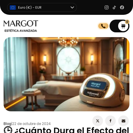
Euro (€) - EUR
0
0
Blog
|
22 de octubre de 2024
🕒 ¿Cuánto Dura el Efecto del