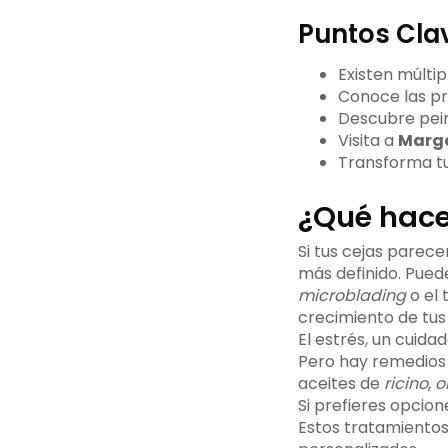
Puntos Cla
Existen múlti
Conoce las pr
Descubre pein
Visita a
Margo
Transforma t
¿Qué hace
Si tus cejas parec
más definido. Pued
microblading
o el 
crecimiento de tus 
El estrés, un cuid
Pero hay remedios 
aceites de
ricino
,
o
Si prefieres opcio
Estos tratamientos