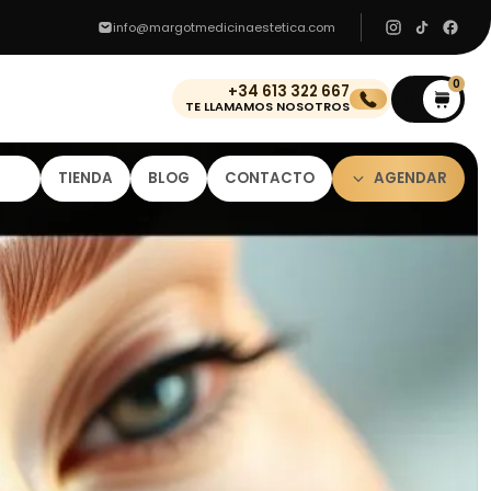
info@margotmedicinaestetica.com
0
+34 613 322 667
0
TE LLAMAMOS NOSOTROS
TIENDA
BLOG
CONTACTO
AGENDAR