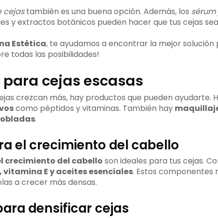
e cejas
también es una buena opción. Además, los
sérum 
les y extractos botánicos pueden hacer que tus cejas se
na Estética
, te ayudamos a encontrar la mejor solución p
re todas las posibilidades!
 para cejas escasas
 cejas crezcan más, hay productos que pueden ayudarte. 
ivos
como péptidos y vitaminas. También hay
maquillaj
 pobladas
.
 el crecimiento del cabello
l crecimiento del cabello
son ideales para tus cejas. C
 vitamina E y aceites esenciales
. Estos componentes n
olas a crecer más densas.
para densificar cejas