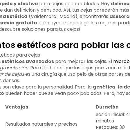
ápido y efectivo
para cejas poco pobladas. Hay
delinea
e dan definición y densidad. Así, tus cejas parecerán más
na Estética
(Valdemoro · Madrid), encontrarás
asesora
previa gratuita
para ayudarte a elegir los mejores produ
descubre soluciones para tus cejas!
tos estéticos para poblar las 
 estéticos avanzados
para mejorar las cejas. El
microb
igmentación
. Permite hacer que las cejas parezcan más l
ar de cejas
es una cirugía que usa pelo de otras partes d
s densas.
s son clave para la personalidad. Pero, la
genética, la d
to
pueden hacer que se vean poco pobladas. Pero, hay so
Ventajas
Duración
Sesión inicial: 4
minutos
Resultados naturales y precisos
Retoques: 30