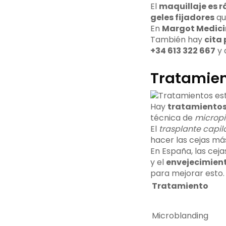
El
maquillaje es r
geles fijadores
qu
En
Margot Medici
También hay
cita 
+34 613 322 667
y 
Tratamien
Hay
tratamientos
técnica de
microp
El
trasplante capil
hacer las cejas má
En España, las ceja
y el
envejecimien
para mejorar esto.
Tratamiento
Microblanding