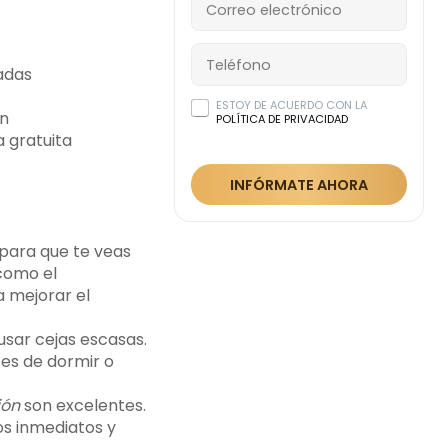
adas
ESTOY DE ACUERDO CON LA
án
POLÍTICA DE PRIVACIDAD
 gratuita
INFÓRMATE AHORA
para que te veas
como el
a mejorar el
sar cejas escasas.
es de dormir o
ión
son excelentes.
os inmediatos y