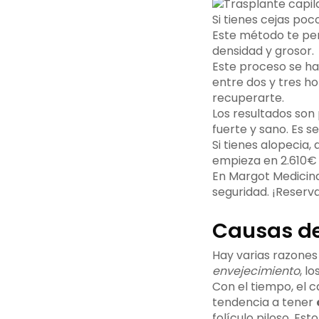
Si tienes cejas poc
Este método te per
densidad y grosor.
Este proceso se hac
entre dos y tres ho
recuperarte.
Los resultados son
fuerte y sano. Es 
Si tienes alopecia,
empieza en 2.610€ 
En Margot Medicina
seguridad. ¡Reserv
Causas de
Hay varias razones
envejecimiento
, lo
Con el tiempo, el 
tendencia a tener
folículo piloso. Es