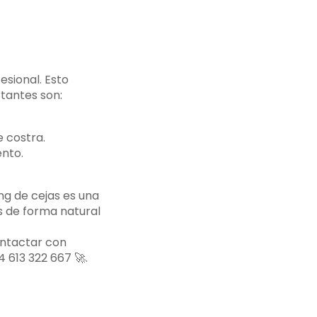
fesional. Esto
tantes son:
 costra.
ento.
ng de cejas es una
s de forma natural
ontactar con
 613 322 667 🚀.