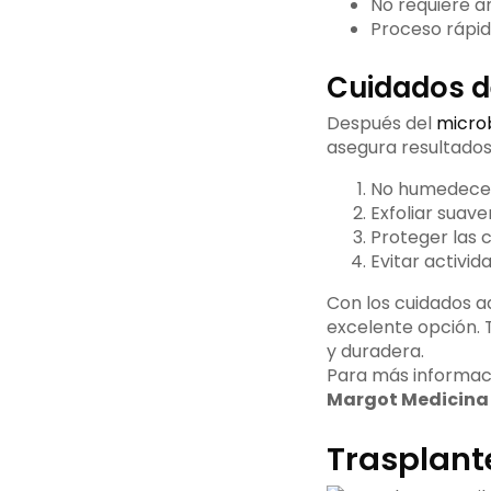
No requiere a
Proceso rápido
Cuidados d
Después del
microb
asegura resultados
No humedecer 
Exfoliar suav
Proteger las c
Evitar activid
Con los cuidados a
excelente opción. 
y duradera.
Para más informaci
Margot Medicina 
Trasplante