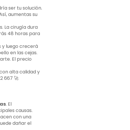
ía ser tu solución.
Así, aumentas su
. La cirugía dura
arás 48 horas para
 y luego crecerá
llo en las cejas.
rte. El precio
con alta calidad y
22 667 🚀
das
. El
cipales causas.
 nacen con una
uede dañar el