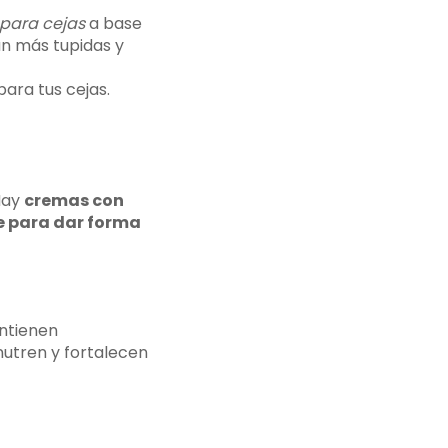
para cejas
a base
an más tupidas y
ara tus cejas.
Hay
cremas con
e para dar forma
ontienen
utren y fortalecen