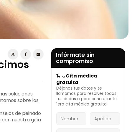
ESTOY DE ACUERDO CON LA
POLÍTICA DE
PRIVACIDAD
Infórmate sin
compromiso
ecimos
1
Cita médica
era
INFÓRMATE AHORA
gratuita
Déjanos tus datos y te
as soluciones.
llamamos para resolver todas
tus dudas o para concretar tu
ontamos sobre los
1era cita médica gratuita
nsejos de peinado
 con nuestra guía