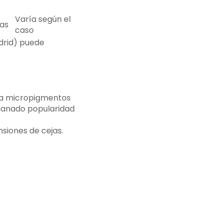
Varía según el
ras
caso
drid) puede
usa micropigmentos
 ganado popularidad
nsiones de cejas.