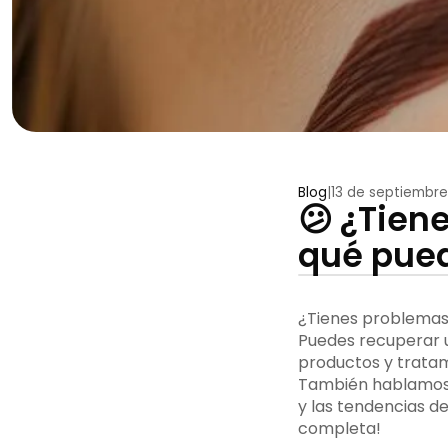
Blog
|
13 de septiembre
😕 ¿Tien
qué pued
¿Tienes problemas 
Puedes recuperar u
productos y tratam
También hablamos 
y las tendencias d
completa!