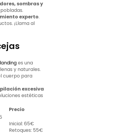
dores, sombras y
 pobladas.
miento experto
.
ctos. ¡Llama al
cejas
landing
es una
lenas y naturales.
el cuerpo para
epilación excesiva
luciones estéticas
Precio
5
Inicial: 65€
Retoques: 55€