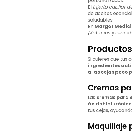
personalizados.
El
injerto capilar d
de aceites esencia
saludables.
En
Margot Medici
¡Visítanos y descub
Productos
Si quieres que tus
ingredientes act
a las cejas poco
Cremas para
Las
cremas para e
ácidohialurónico,
tus cejas, ayudánd
Maquillaje 