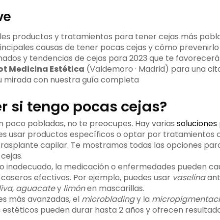
ve
ples productos y tratamientos para tener cejas más pobl
incipales causas de tener pocas cejas y cómo prevenirlo
ados y tendencias de cejas para 2023 que te favorecer
t Medicina Estética
(Valdemoro · Madrid) para una cita
u mirada con nuestra guía completa
r si tengo pocas cejas?
en poco pobladas, no te preocupes. Hay varias
soluciones
es usar productos específicos o optar por tratamientos 
trasplante capilar. Te mostramos todas las opciones par
cejas.
ado inadecuado, la medicación o enfermedades pueden cau
caseros efectivos. Por ejemplo, puedes usar
vaselina
ant
liva
,
aguacate
y
limón
en mascarillas.
nes más avanzadas, el
microblading
y la
micropigmentac
 estéticos pueden durar hasta 2 años y ofrecen resultad