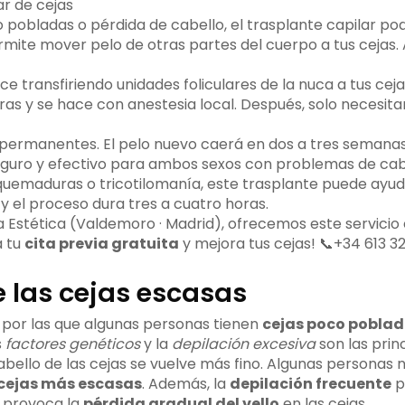
o pobladas o pérdida de cabello, el trasplante capilar podr
mite mover pelo de otras partes del cuerpo a tus cejas. 
e transfiriendo unidades foliculares de la nuca a tus cejas
ras y se hace con anestesia local. Después, solo necesit
 permanentes. El pelo nuevo caerá en dos a tres semanas
seguro y efectivo para ambos sexos con problemas de cabe
 quemaduras o tricotilomanía, este trasplante puede ayuda
y el proceso dura tres a cuatro horas.
 Estética (Valdemoro · Madrid), ofrecemos este servicio 
a tu
cita previa gratuita
y mejora tus cejas! 📞+34 613 3
 las cejas escasas
 por las que algunas personas tienen
cejas poco pobla
s
factores genéticos
y la
depilación excesiva
son las prin
cabello de las cejas se vuelve más fino. Algunas personas
cejas más escasas
. Además, la
depilación frecuente
p
to provoca la
pérdida gradual del vello
en las cejas.