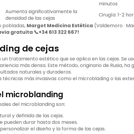
minutos
Aumenta significativamente la
Cirugía: 1-2 ho
densidad de las cejas
co pobladas,
Margot Medicina Estética
(Valdemoro · Ma
evia gratuita 📞+34 613 322 667!
ding de cejas
s un tratamiento estético que se aplica en las cejas. Se 
ariencia más densa. Este método, originario de Rusia, ha
sultados naturales y duraderos.
a técnicas más invasivas como el microblading o las exte
el microblanding
pales del microblanding son:
ural y definida de las cejas.
e pueden durar hasta dos meses.
 personalizar el diseño y la forma de las cejas.