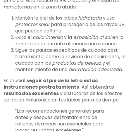
principio. Esto reduce la
inflamación
y el
riesgo de
hematomas
en la zona tratada.
Mantén la piel de los labios
hidratada
y usa
protector solar
para protegerla de los rayos UV,
que pueden dañarla.
Evita el
calor intenso
y la
exposición al sol
en la
zona tratada durante al menos una semana.
Sigue las pautas específicas de cuidado post-
tratamiento, como la revisión de seguimiento, el
cuidado con los
productos de belleza
y el
mantenimiento de una
hidratación adecuada
.
Es crucial
seguir al pie de la letra estas
instrucciones postratamiento
. Así obtendrás
resultados excelentes
y disfrutarás de los efectos
del ácido hialurónico en tus labios por más tiempo.
"Las recomendaciones generales para
antes y después del tratamiento de
rellenos dérmicos son esenciales para
lograr resultados excelentes."