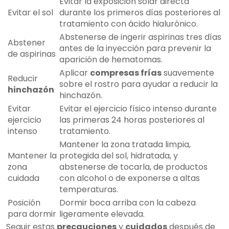
Evitar la exposición solar directa
Evitar el sol
durante los primeros días posteriores al
tratamiento con ácido hialurónico.
Abstenerse de ingerir aspirinas tres días
Abstener
antes de la inyección para prevenir la
de aspirinas
aparición de hematomas.
Aplicar
compresas frías
suavemente
Reducir
sobre el rostro para ayudar a reducir la
hinchazón
hinchazón.
Evitar
Evitar el ejercicio físico intenso durante
ejercicio
las primeras 24 horas posteriores al
intenso
tratamiento.
Mantener la zona tratada limpia,
Mantener la
protegida del sol, hidratada, y
zona
abstenerse de tocarla, de productos
cuidada
con alcohol o de exponerse a altas
temperaturas.
Posición
Dormir boca arriba con la cabeza
para dormir
ligeramente elevada.
Seguir estas
precauciones
y
cuidados
después de