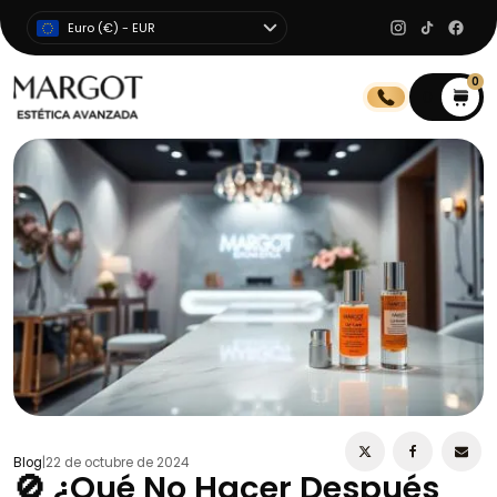
Euro (€) - EUR
0
0
Blog
|
22 de octubre de 2024
🚫 ¿Qué No Hacer Después