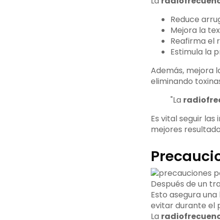
La
radiofrecuenc
Reduce arrug
Mejora la tex
Reafirma el 
Estimula la 
Además, mejora la 
eliminando toxinas
"La
radiofre
Es vital seguir la
mejores resultado
Precaucio
Después de un tr
Esto asegura una
evitar durante el
La
radiofrecuenc