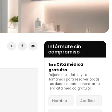
ESTOY DE ACUERDO CON LA
POLÍTICA DE
PRIVACIDAD
Infórmate sin
compromiso
1
Cita médica
era
INFÓRMATE AHORA
gratuita
Déjanos tus datos y te
llamamos para resolver todas
 facial?
tus dudas o para concretar tu
to
1era cita médica gratuita
o espectro
ra mayor
liviar