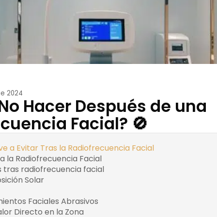
de 2024
 No Hacer Después de una
cuencia Facial? 🚫
e a Evitar Tras la Radiofrecuencia Facial
a la Radiofrecuencia Facial
¿Qué es la radiofrecuencia
tras radiofrecuencia facial
Beneficios del tratamien
osición Solar
Usar protector solar de ampli
Sombreros y gafas de sol pa
mientos Faciales Abrasivos
protección
lor Directo en la Zona
Compresas Frías para A