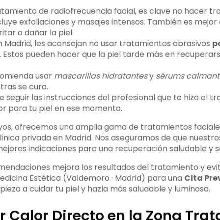
tamiento de radiofrecuencia facial, es clave no hacer t
cluye exfoliaciones y masajes intensos. También es mejor 
itar o dañar la piel.
 en Madrid, les aconsejan no usar tratamientos abrasivos
p
. Estos pueden hacer que la piel tarde más en recuperar
ecomienda usar
mascarillas hidratantes
y
sérums calmant
ntras se cura.
seguir las instrucciones del profesional que te hizo el tr
or para tu piel en ese momento.
Ityos, ofrecemos una amplia gama de tratamientos faciale
línica privada en Madrid. Nos aseguramos de que nuestro
mejores indicaciones para una recuperación saludable y sa
mendaciones mejora los resultados del tratamiento y evi
edicina Estética (Valdemoro · Madrid) para una
Cita Pre
pieza a cuidar tu piel y hazla más saludable y luminosa.
r Calor Directo en la Zona Tra