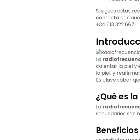
Especiales
lactancia
Efectos
Si sigues estas re
Secundarios
Enrojecimiento
Enfermedades
contacta con nues
Comunes
Temporal
de la piel
+34 613 322 667!
Conclusión
Hinchazón
Introducc
Leve
Sensibilidad
La
radiofrecuenc
en la Piel
calentar la piel y
la piel, y reafirmar
Es clave saber qu
¿Qué es la
La
radiofrecuenc
secundarios son r
Beneficios