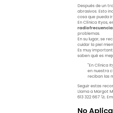
Después de un tra
abrasivos. Esto in
cosa que pueda irr
En Clínica Ityos,
radiofrecuencia
problemas.
En su lugar, se r
cuidar la piel mie
Es muy importante 
saben qué es mej
"En Clínica 
en nuestra c
reciban las 
Seguir estas reco
Llama a Margot M
613 322 667 🚀. Em
No Aplica