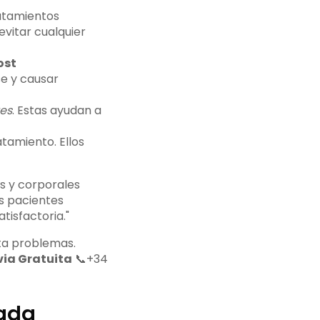
ratamientos
evitar cualquier
ost
se y causar
es
. Estas ayudan a
atamiento. Ellos
s y corporales
s pacientes
tisfactoria."
ta problemas.
via Gratuita
📞+34
tada