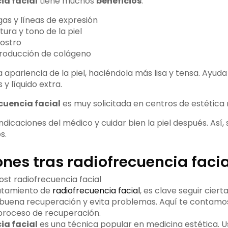
ia facial
tiene muchos
beneficios
:
as y líneas de expresión
tura y tono de la piel
rostro
producción de colágeno
apariencia de la piel, haciéndola más lisa y tensa. Ayuda a
 y líquido extra.
cuencia facial
es muy solicitada en centros de estética
s indicaciones del médico y cuidar bien la piel después. Así
s.
nes tras radiofrecuencia facia
atamiento de
radiofrecuencia facial
, es clave seguir cier
 buena recuperación y evita problemas. Aquí te contamo
 proceso de recuperación.
ia facial
es una técnica popular en medicina estética. 