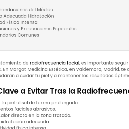
Inflamación
mendaciones del Médico
Rutina de Cuidado Facial
a Adecuada Hidratación
Productos Recomendados
dad Física Intensa
Reduce la Sudoración Excesiva
aciones y Precauciones Especiales
Embarazo y lacta
undarios Comunes
Enrojecimiento Temporal
Enfermedades de 
Hinchazón Leve
Sensibilidad en la Piel
atamiento de
radiofrecuencia facial
, es importante seguir
En Margot Medicina Estética, en Valdemoro, Madrid, te 
udarán a cuidar tu piel y a mantener los resultados óptim
lave a Evitar Tras la Radiofrecuenc
tu piel al sol de forma prolongada.
ientos faciales abrasivos.
alor directo en la zona tratada.
hidratación adecuada.
ividad física intensa.