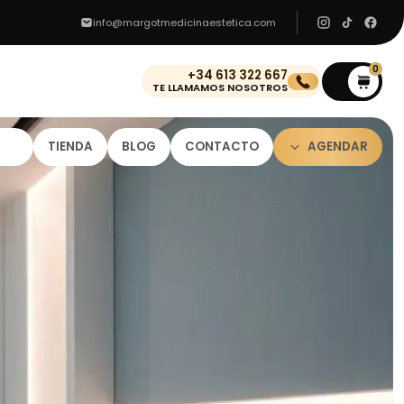
info@margotmedicinaestetica.com
0
+34 613 322 667
0
TE LLAMAMOS NOSOTROS
TIENDA
BLOG
CONTACTO
AGENDAR