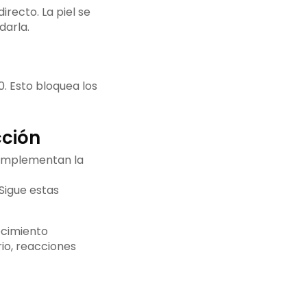
irecto. La piel se
darla.
0. Esto bloquea los
cción
complementan la
 Sigue estas
ecimiento
io, reacciones