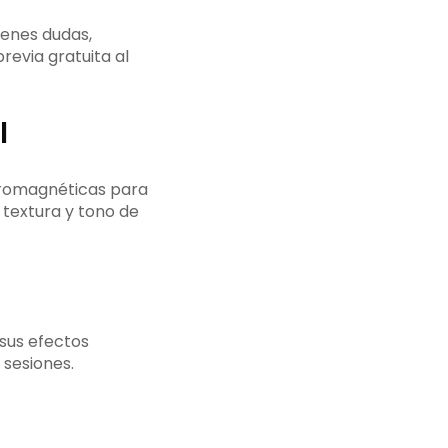
ienes dudas,
revia gratuita al
l
tromagnéticas para
a textura y tono de
 sus efectos
 sesiones.