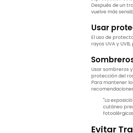
Después de un trat
vuelve más sensib
Usar prote
El uso de protecto
rayos UVA y UVB, 
Sombreros
Usar sombreros y
protección del ros
Para mantener los 
recomendaciones p
"La exposici
cutáneo prem
fotoalérgicas
Evitar Tr