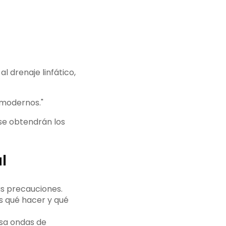
l drenaje linfático,
 modernos."
, se obtendrán los
l
tas precauciones.
s qué hacer y qué
Usa ondas de