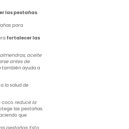
cer las pestañas
.
tañas para
ra
fortalecer las
e almendras, aceite
rse antes de
o
también ayuda a
a la salud de
de coco
reduce la
otege las pestañas.
haciendo que
las pestañas
. Esto