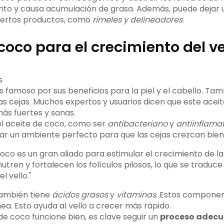
nto y causa acumulación de grasa. Además, puede dejar 
 ciertos productos, como
rímeles y delineadores
.
coco para el crecimiento del ve
s famoso por sus beneficios para la piel y el cabello. Ta
las cejas. Muchos expertos y usuarios dicen que este ace
más fuertes y sanas.
l aceite de coco, como ser
antibacteriano
y
antiinflamat
ar un ambiente perfecto para que las cejas crezcan bien
coco es un gran aliado para estimular el crecimiento de la
tren y fortalecen los folículos pilosos, lo que se traduc
l vello."
también tiene
ácidos grasos
y
vitaminas
. Estos componen
ea. Esto ayuda al vello a crecer más rápido.
de coco funcione bien, es clave seguir un
proceso adecu