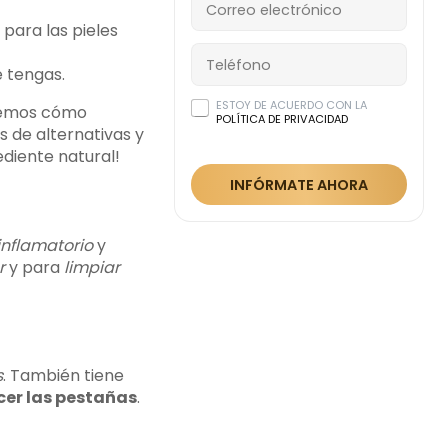
para las pieles
e tengas.
ESTOY DE ACUERDO CON LA
eremos cómo
POLÍTICA DE PRIVACIDAD
 de alternativas y
diente natural!
INFÓRMATE AHORA
inflamatorio
y
r
y para
limpiar
s
. También tiene
ecer las pestañas
.