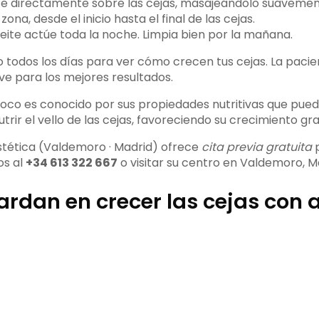
ite directamente sobre las cejas, masajeándolo suavemen
ona, desde el inicio hasta el final de las cejas.
ceite actúe toda la noche. Limpia bien por la mañana.
 todos los días para ver cómo crecen tus cejas. La pacien
ve para los mejores resultados.
 coco es conocido por sus propiedades nutritivas que pue
utrir el vello de las cejas, favoreciendo su crecimiento gra
tética (Valdemoro · Madrid) ofrece
cita previa gratuita
p
os al
+34 613 322 667
o visitar su centro en Valdemoro, M
rdan en crecer las cejas con a