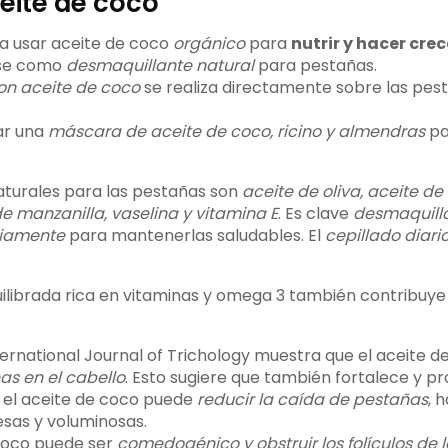
eite de coco
a usar aceite de coco
orgánico
para
nutrir y hacer cre
rse como
desmaquillante natural
para pestañas.
on aceite de coco
se realiza directamente sobre las pes
ar una
máscara de aceite de coco, ricino y almendras
pa
turales para las pestañas son
aceite de oliva, aceite d
 de manzanilla, vaselina y vitamina E
. Es clave
desmaquilla
ariamente
para mantenerlas saludables. El
cepillado diari
uilibrada rica en vitaminas y omega 3 también contribuye 
ternational Journal of Trichology muestra que el aceite 
as en el cabello
. Esto sugiere que también fortalece y pr
e el aceite de coco puede
reducir la caída de pestañas
, 
sas y voluminosas.
 coco puede ser
comedogénico y obstruir los folículos de 