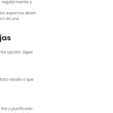
te regularmente y
los expertos dicen
oco es una
jas
nte opción. Sigue
. Esto ayuda a que
río y purificado
.