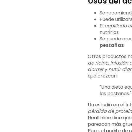
Usos del ac
Se recomiend
Puede utiliza
El
cepillado c
nutrirlas.
Se puede cre
pestañas
.
Otros productos na
de ricino, infusión
dormir
y
nutrir di
que crezcan.
"Una dieta eq
las pestañas."
Un estudio en el In
pérdida de proteín
Healthline dice qu
parezcan más grue
Pero, el aceite de