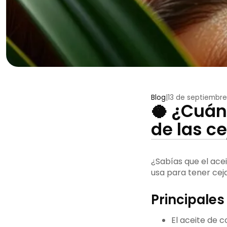
Blog
|
13 de septiembre
🥥 ¿Cuán
de las c
¿Sabías que el ace
usa para tener ceja
Principales
El aceite de 