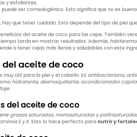
s y exfoliantes.
 puede ser comedogénico. Esto significa que no es bueno 
, hay que tener cuidado. Esto depende del tipo de piel qu
eneficios del aceite de coco para las cejas. También v
 tiempo tarda en mostrar resultados. Además, hablaremos
ende a tener cejas más llenas y saludables con este ingre
 del aceite de coco
 muy útil para la piel y el cabello. Es
antibacteriano
,
anti
 como
hidratante
,
desmaquillante
,
acondicionador capila
laje
.
 del aceite de coco
tiene
grasas saturadas, monosaturadas y poliinsaturada
taminas E y K
. Esto lo hace perfecto para
nutrir y fortal