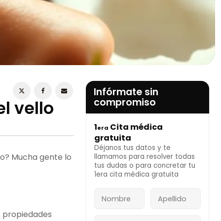
ESTOY DE ACUERDO CON LA
POLÍTICA DE
PRIVACIDAD
Infórmate sin
compromiso
l vello
1
Cita médica
era
INFÓRMATE AHORA
gratuita
Déjanos tus datos y te
do? Mucha gente lo
llamamos para resolver todas
tus dudas o para concretar tu
1era cita médica gratuita
us propiedades