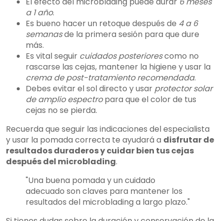
El efecto del microblading puede durar
6 meses
a 1 año
.
Es bueno hacer un retoque después de
4 a 6
semanas
de la primera sesión para que dure
más.
Es vital seguir
cuidados posteriores
como no
rascarse las cejas, mantener la higiene y usar la
crema de post-tratamiento recomendada
.
Debes evitar el sol directo y usar
protector solar
de amplio espectro
para que el color de tus
cejas no se pierda.
Recuerda que seguir las indicaciones del especialista
y usar la pomada correcta te ayudará a
disfrutar de
resultados duraderos y cuidar bien tus cejas
después del microblading
.
"Una buena pomada y un cuidado
adecuado son claves para mantener los
resultados del microblading a largo plazo."
Si tienes dudas sobre la duración y conservación de la