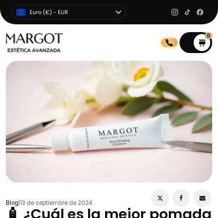
Euro (€) - EUR
0
0
Blog
|
13 de septiembre de 2024
🧴 ¿Cuál es la mejor pomada