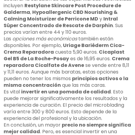
incluyen
Restylane Skincare Post Procedure de
Galderma
,
Hypoallergenic CBD Nourishing &
Calming Moisturizer de Perricone MD
y
Intral
Súper Concentrado de Rescate de Darphin
. Sus
precios varían entre 44 y 110 euros.
Las
opciones más económicas
también están
disponibles. Por ejemplo,
Uriage Bariéderm Cica-
Crema Reparadora
cuesta 5,90 euros.
Cicaplast
Gel B5 de La Roche-Posay
es de 16,95 euros.
Crema
reparadora Cicalfate de Avene
se vende entre 8,11
y 11,11 euros. Aunque más baratas, estas opciones
pueden no tener los mismos
principios activos o la
misma concentración
que las más caras.
Es vital
invertir en una pomada de calidad
. Esto
puede mejorar significativamente los resultados y la
experiencia de curación. El precio del microblading
varía entre 300 y 800 euros. Esto depende de la
experiencia del profesional y la ubicación.
En conclusión, un mayor
precio no siempre significa
mejor calidad
. Pero, es esencial invertir en una