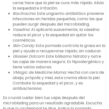
ceras hace que la piel se cure más rápido. Alivia
la sequedad e irritación.
Bacitracina
: Este ungüento antibiótico previene
infecciones en heridas pequeñas, como las que
pueden surgir después del microblading.
Vaselina
: Al aplicarla suavemente, la vaselina
reduce el picor y la sequedad sin quitar los
cosméticos.
Skin Candy
: Esta pomada controla la grasa en la
piel y ayuda a recuperarse rápido, sin caducar.
Glossier Dotcom
: Este bálsamo hidrata y nutre
las cejas de manera segura. Es hipoalergénico y
tiene varios sabores.
VMagic de Medicine Mama
: Hecha con cera de
abeja, própolis y miel, esta crema alivia la piel.
Combate la sequedad y el picor, y es
antibacteriana.
Es crucial cuidar bien tus cejas después del
microblading para un resultado agradable. Escucha
lo que tu profesional te dice. Aplica la pomada