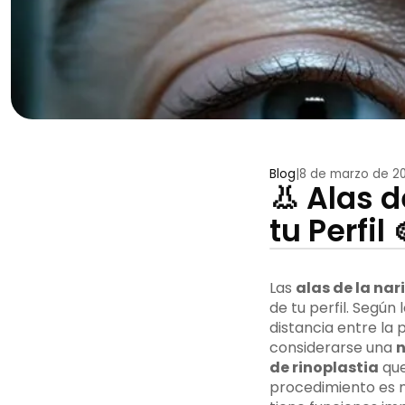
Blog
|
8 de marzo de 2
👃 Alas d
tu Perfil 
Las
alas de la nar
de tu perfil. Según 
distancia entre la p
considerarse una
n
de rinoplastia
que
procedimiento es 