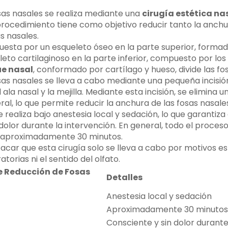
sas nasales se realiza mediante una
cirugía estética na
 procedimiento tiene como objetivo reducir tanto la anch
as nasales.
uesta por un esqueleto óseo en la parte superior, formad
leto cartilaginoso en la parte inferior, compuesto por los
e nasal
, conformado por cartílago y hueso, divide las fo
sas nasales se lleva a cabo mediante una pequeña incisió
 ala nasal y la mejilla. Mediante esta incisión, se elimina
eral, lo que permite reducir la anchura de las fosas nasale
 realiza bajo anestesia local y sedación, lo que garantiza
dolor durante la intervención. En general, todo el proces
a aproximadamente 30 minutos.
acar que esta cirugía solo se lleva a cabo por motivos es
atorias ni el sentido del olfato.
e Reducción de Fosas
Detalles
Anestesia local y sedación
Aproximadamente 30 minutos
Consciente y sin dolor durante