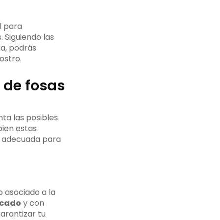
l para
 Siguiendo las
da, podrás
ostro.
 de fosas
ta las posibles
bien estas
a adecuada para
o asociado a la
icado
y con
arantizar tu