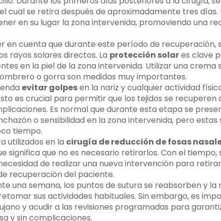
llo. Durante los primeros días posteriores a la cirugía, s
 el cual se retira después de aproximadamente tres días.
ner en su lugar la zona intervenida, promoviendo una r
r en cuenta que durante este período de recuperación, 
los rayos solares directos. La
protección solar
es clave p
 en la piel de la zona intervenida. Utilizar una crema s
sombrero o gorra son medidas muy importantes.
ienda
evitar golpes
en la nariz y cualquier actividad físi
 Esto es crucial para permitir que los tejidos se recuper
mplicaciones. Es normal que durante esta etapa se prese
chazón o sensibilidad en la zona intervenida, pero estas 
co tiempo.
a utilizados en la
cirugía de reducción de fosas nasal
ue significa que no es necesario retirarlos. Con el tiempo, 
a necesidad de realizar una nueva intervención para retirar
 de recuperación del paciente.
 una semana, los puntos de sutura se reabsorben y la 
etomar sus actividades habituales. Sin embargo, es impor
rujano y acudir a las revisiones programadas para garanti
sa y sin complicaciones.