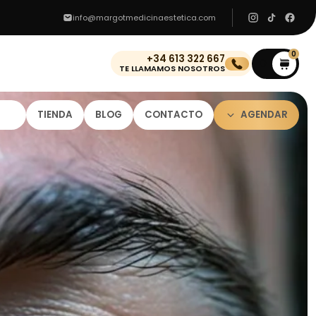
info@margotmedicinaestetica.com
0
+34 613 322 667
0
TE LLAMAMOS NOSOTROS
TIENDA
BLOG
CONTACTO
AGENDAR