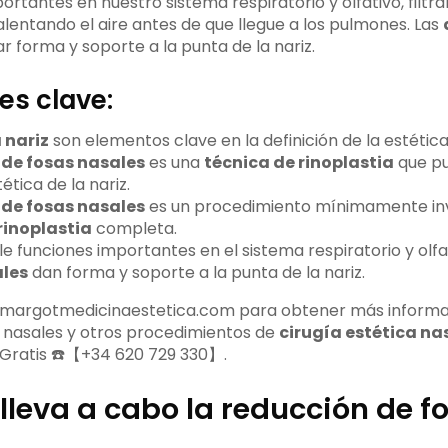
ortantes en nuestro sistema respiratorio y olfativo, filtra
entando el aire antes de que llegue a los pulmones. Las
 forma y soporte a la punta de la nariz.
es clave:
 nariz
son elementos clave en la definición de la estética d
 de fosas nasales
es una
técnica de rinoplastia
que pu
ética de la nariz.
 de fosas nasales
es un procedimiento mínimamente in
rinoplastia
completa.
e funciones importantes en el sistema respiratorio y olfa
ales
dan forma y soporte a la punta de la nariz.
b margotmedicinaestetica.com para obtener más informa
 nasales y otros procedimientos de
cirugía estética na
a Gratis ☎️【+34 620 729 330】.
lleva a cabo la reducción de f