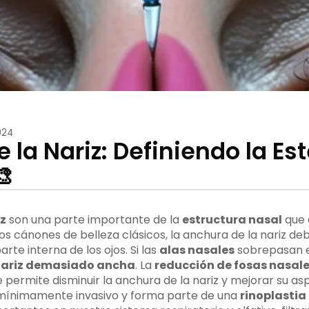
024
e la Nariz: Definiendo la Es
🎨
iz
son una parte importante de la
estructura nasal
que d
los cánones de belleza clásicos, la anchura de la nariz deb
arte interna de los ojos. Si las
alas nasales
sobrepasan e
ariz demasiado ancha
. La
reducción de fosas nasal
 permite disminuir la anchura de la nariz y mejorar su as
mínimamente invasivo y forma parte de una
rinoplastia