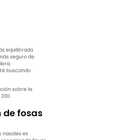
ás equilibrada
 más seguro de
dera.
sté buscando
ción sobre la
 330.
n de fosas
 nasales es