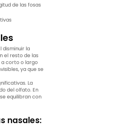
itud de las fosas
tivas
les
 disminuir la
 el resto de las
 a corto o largo
visibles, ya que se
ificativas. La
do del olfato. En
 se equilibran con
as nasales: