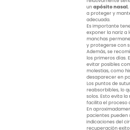
relativamente senci
un
apósito nasal
,
a proteger y mante
adecuada.
Es importante tene
exponer la nariz a 
manchas permanentes
y protegerse con 
Además, se recom
los primeros días.
evitar posibles co
molestias, como hin
desaparecer en po
Los puntos de sutur
reabsorbibles, lo q
solos. Esto evita l
facilita el proceso
En aproximadamente
pacientes pueden r
indicaciones del ci
recuperación exito