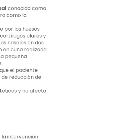
sal
conocida como
ura como la
o por los huesos
 cartílagos alares y
sas nasales en dos.
n en cuña realizada
 una pequeña
s.
 que el paciente
o de reducción de
téticos y no afecta
 la intervención