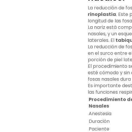
La reducción de fo
rinoplastia
. Este
longitud de las fos
La nariz está comp
nasales, y un esque
laterales. El
tabiqu
La reducción de fo
en el surco entre el
porción de piel lat
El procedimiento se
esté cómodo y sin 
fosas nasales dur
Es importante dest
las funciones respir
Procedimiento d
Nasales
Anestesia
Duración
Paciente