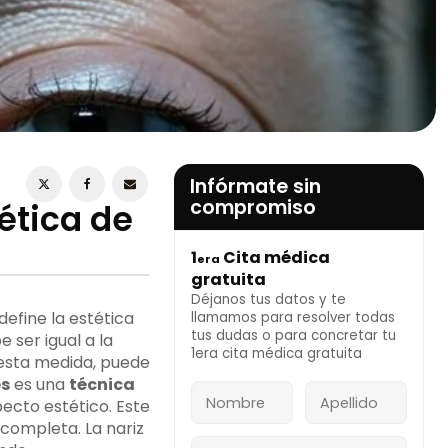
ESTOY DE ACUERDO CON LA
POLÍTICA DE
PRIVACIDAD
Infórmate sin
compromiso
tética de
1
Cita médica
era
INFÓRMATE AHORA
gratuita
Déjanos tus datos y te
efine la estética
llamamos para resolver todas
tus dudas o para concretar tu
e ser igual a la
1era cita médica gratuita
sta medida, puede
es
es una
técnica
pecto estético. Este
completa. La nariz