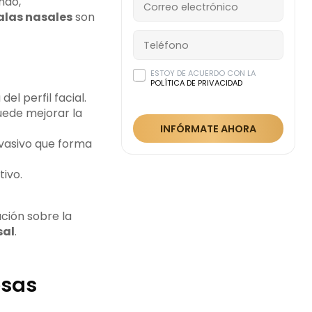
ndo,
alas nasales
son
ESTOY DE ACUERDO CON LA
POLÍTICA DE PRIVACIDAD
el perfil facial.
ede mejorar la
INFÓRMATE AHORA
vasivo que forma
tivo.
ción sobre la
sal
.
osas