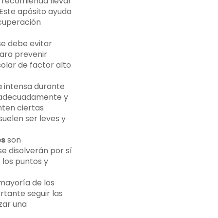
e recomienda llevar
 Este apósito ayuda
ecuperación
se debe evitar
ara prevenir
olar de factor alto
ca intensa durante
en adecuadamente y
nten ciertas
suelen ser leves y
es
son
se disolverán por sí
 los puntos y
mayoría de los
tante seguir las
zar una