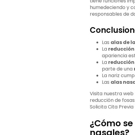
tiene funciones imp
humedeciendo y cal
responsables de dar
Conclusion
Las
alas de la
La
reducción
apariencia est
La
reducción
parte de una
La nariz cumpl
Las
alas nas
Visita nuestra we
reducción de fosas
Solicita Cita Previ
¿Cómo se 
nasales?