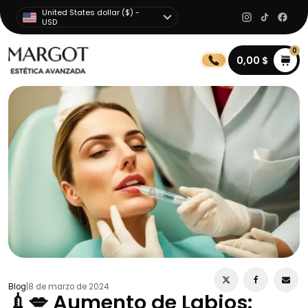
United States dollar ($) -
USD
0
0,00
$
Blog
|
8 de marzo de 2024
💉💋 Aumento de Labios: