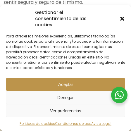
sentir segura y segura de ti misma.
Beneficios de la
Gestionar el
Duración del resultado
revisión post-
consentimiento de las
del aumento de labios:
tratamiento:
cookies
Evaluación de los
Promedio de 12 meses
Para ofrecer las mejores experiencias, utilizamos tecnologías
resultados
Prolongación de los
como las cookies para almacenar y/o acceder a la información
del dispositivo. El consentimiento de estas tecnologías nos
Ajustes
resultados
permitirá procesar datos como el comportamiento de
personalizados
rejuvenecedores
navegación o las identificaciones únicas en este sitio. No
Resolución de
Belleza y confianza
consentir o retirar el consentimiento, puede afectar negativamente
inquietudes
duraderas
a ciertas características y funciones.
En Margot Medicina Estética, comprendemos la
Aceptar
importancia de la revisión post-tratamiento y la
duración del resultado del aumento de labios
.
Nuestro objetivo es brindarte una experiencia de
Denegar
excelencia y resultados que superen tus expectativas.
¡No dudes en visitar nuestra web
Ver preferencias
margotmedicinaestetica.com para obtener más
BUSCAR
INICIO
PROMOS
CONTACTO
información sobre nuestros servicios y solicitar una
Políticas de cookies
Condiciones de uso
Aviso Legal
cita previa gratis al ☎️ +34 620 729 330!