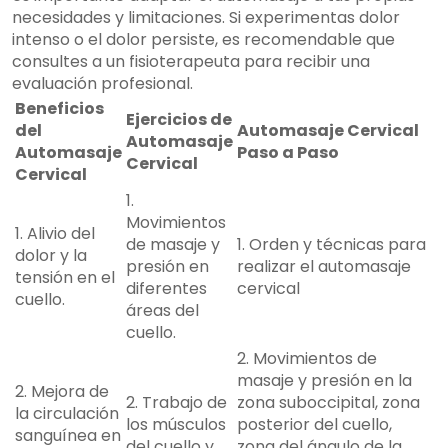
necesidades y limitaciones. Si experimentas dolor
intenso o el dolor persiste, es recomendable que
consultes a un fisioterapeuta para recibir una
evaluación profesional.
Beneficios
Ejercicios de
del
Automasaje Cervical
Automasaje
Automasaje
Paso a Paso
Cervical
Cervical
1.
Movimientos
1. Alivio del
de masaje y
1. Orden y técnicas para
dolor y la
presión en
realizar el automasaje
tensión en el
diferentes
cervical
cuello.
áreas del
cuello.
2. Movimientos de
masaje y presión en la
2. Mejora de
2. Trabajo de
zona suboccipital, zona
la circulación
los músculos
posterior del cuello,
sanguínea en
del cuello y
zona del ángulo de la