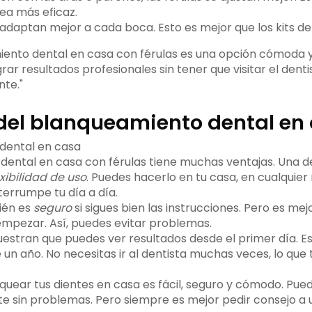
ea más eficaz.
 adaptan mejor a cada boca. Esto es mejor que los kits de
iento dental en casa con férulas es una opción cómoda y 
rar resultados profesionales sin tener que visitar el denti
te."
del blanqueamiento dental en
dental en casa con férulas tiene muchas ventajas. Una de 
xibilidad de uso
. Puedes hacerlo en tu casa, en cualqui
nterrumpe tu día a día.
ién es
seguro
si sigues bien las instrucciones. Pero es me
empezar. Así, puedes evitar problemas.
uestran que puedes ver resultados desde el primer día. E
un año. No necesitas ir al dentista muchas veces, lo que
nquear tus dientes en casa es fácil, seguro y cómodo. Pue
te sin problemas. Pero siempre es mejor pedir consejo a u