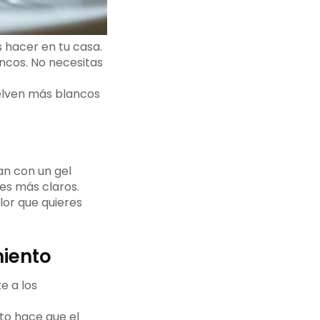
 hacer en tu casa.
ncos. No necesitas
uelven más blancos
an con un gel
es más claros.
lor que quieres
miento
e a los
sto hace que el