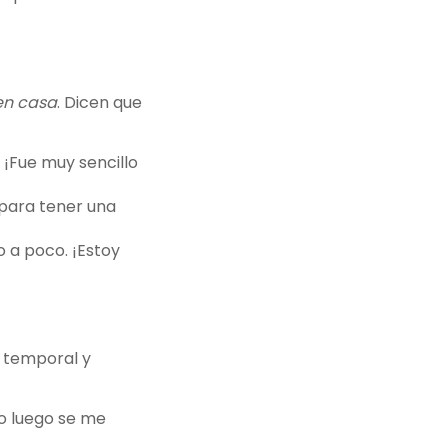
en casa
. Dicen que
 ¡Fue muy sencillo
 para tener una
o a poco. ¡Estoy
l temporal y
ro luego se me