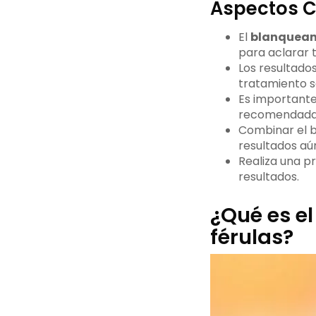
Aspectos C
El
blanqueam
para aclarar t
Los resultado
tratamiento s
Es importante 
recomendadas 
Combinar el b
resultados aú
Realiza una pr
resultados.
¿Qué es e
férulas?