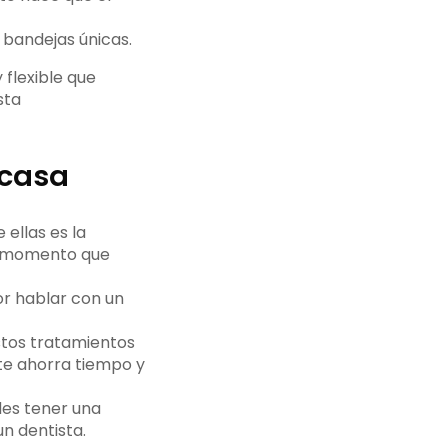
 bandejas únicas.
flexible que
sta
 casa
ellas es la
er momento que
jor hablar con un
stos tratamientos
 te ahorra tiempo y
des tener una
n dentista.