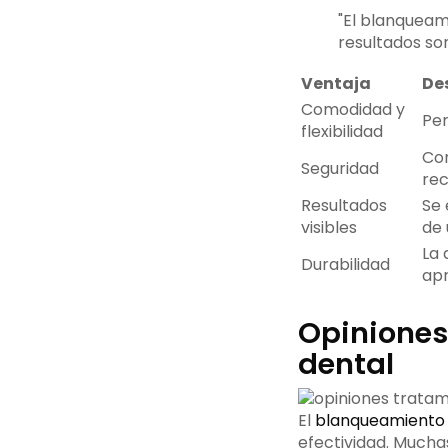
"El blanqueam
resultados son
Ventaja
De
Comodidad y
Per
flexibilidad
Con
Seguridad
rec
Resultados
Se 
visibles
de 
La 
Durabilidad
ap
Opiniones
dental
El
blanqueamiento 
efectividad. Much