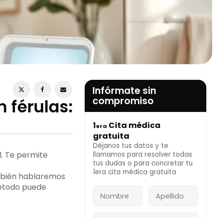
ESTOY DE ACUERDO CON LA
POLÍTICA DE
PRIVACIDAD
Infórmate sin
compromiso
 férulas:
1
Cita médica
era
INFÓRMATE AHORA
gratuita
Déjanos tus datos y te
l. Te permite
llamamos para resolver todas
tus dudas o para concretar tu
1era cita médica gratuita
mbién hablaremos
método puede