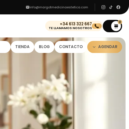
info@margotmedicinaestetica.com
0
+34 613 322 667
0
TE LLAMAMOS NOSOTROS
TIENDA
BLOG
CONTACTO
AGENDAR