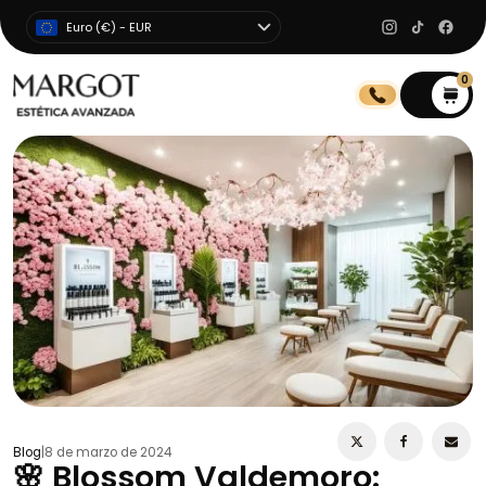
Euro (€) - EUR
0
0
Blog
|
8 de marzo de 2024
🌸 Blossom Valdemoro: