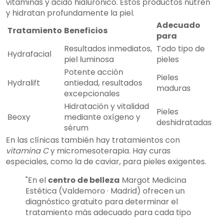
vitaminas y ácido hialurónico. Estos productos nutren
y hidratan profundamente la piel.
Adecuado
Tratamiento
Beneficios
para
Resultados inmediatos,
Todo tipo de
Hydrafacial
piel luminosa
pieles
Potente acción
Pieles
Hydralift
antiedad, resultados
maduras
excepcionales
Hidratación y vitalidad
Pieles
Beoxy
mediante oxígeno y
deshidratadas
sérum
En las clínicas también hay tratamientos con
vitamina C
y micromesoterapia. Hay curas
especiales, como la de caviar, para pieles exigentes.
"En el
centro de belleza
Margot Medicina
Estética (Valdemoro · Madrid) ofrecen un
diagnóstico gratuito para determinar el
tratamiento más adecuado para cada tipo