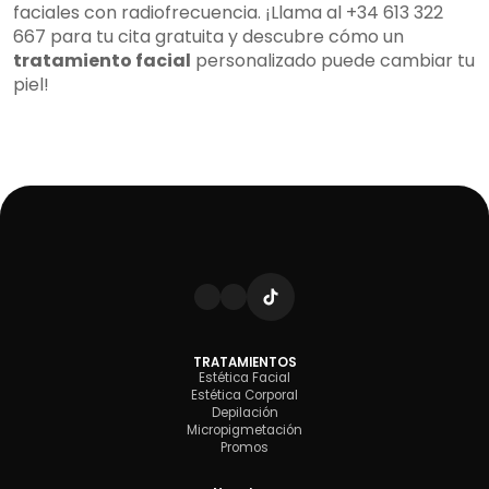
faciales con radiofrecuencia. ¡Llama al +34 613 322
667 para tu cita gratuita y descubre cómo un
tratamiento facial
personalizado puede cambiar tu
piel!
TRATAMIENTOS
Estética Facial
Estética Corporal
Depilación
Micropigmetación
Promos