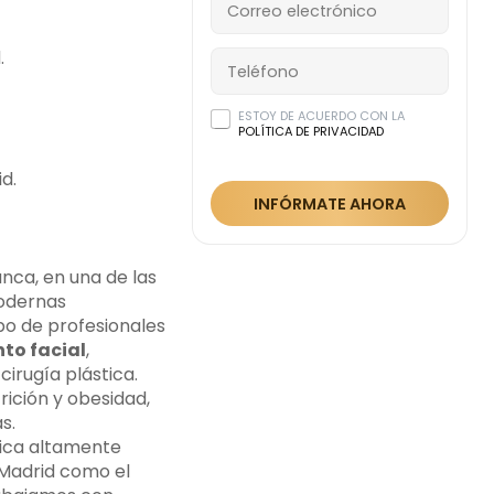
.
ESTOY DE ACUERDO CON LA
POLÍTICA DE PRIVACIDAD
d.
INFÓRMATE AHORA
nca, en una de las
modernas
po de profesionales
to facial
,
cirugía plástica.
ición y obesidad,
s.
tica altamente
 Madrid como el