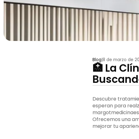
Blog
|
8 de marzo de 2
🏥 La Cl
Buscando
Descubre tratamien
esperan para realza
margotmedicinaestet
Ofrecemos una ampl
mejorar tu aparienc