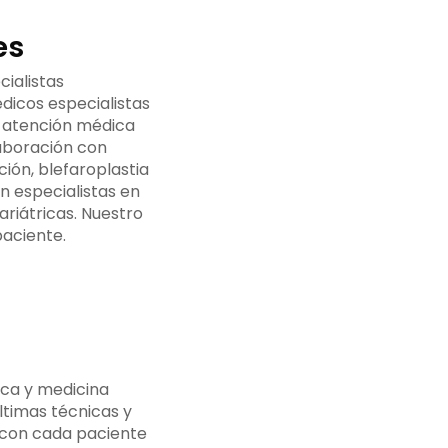
es
ialistas
dicos especialistas
 atención médica
aboración con
ión, blefaroplastia
n especialistas en
riátricas. Nuestro
paciente.
ica y medicina
ltimas técnicas y
 con cada paciente