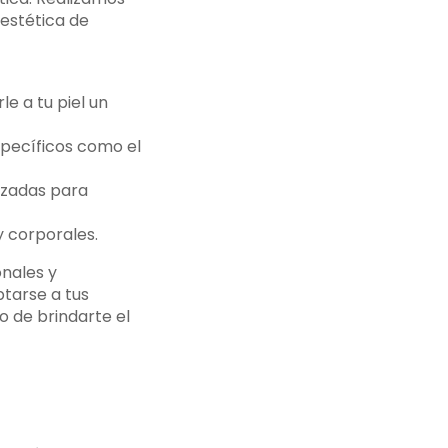
estética de
e a tu piel un
specíficos como el
izadas para
y corporales.
nales y
tarse a tus
o de brindarte el