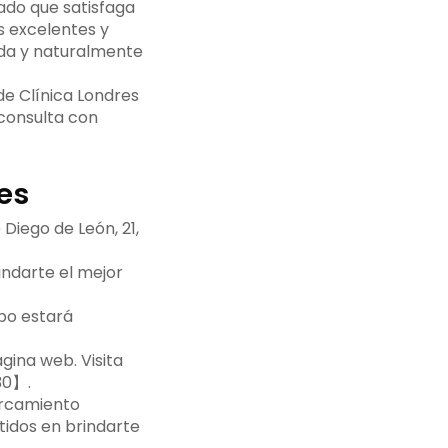
ado que satisfaga
s excelentes y
ada y naturalmente
de Clínica Londres
 consulta con
es
Diego de León, 21,
indarte el mejor
ipo estará
gina web. Visita
30】.
arcamiento
tidos en brindarte