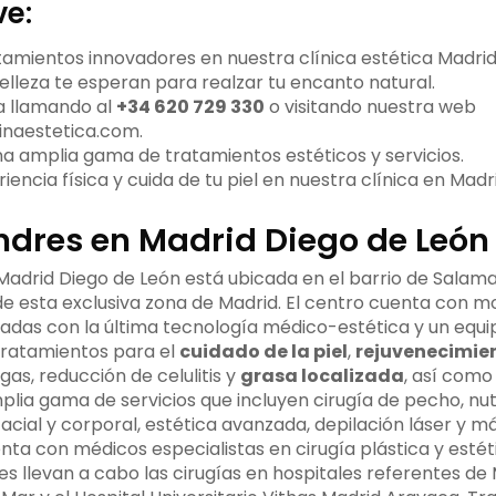
ve:
amientos innovadores en nuestra clínica estética Madrid
elleza te esperan para realzar tu encanto natural.
a llamando al
+34 620 729 330
o visitando nuestra web
naestetica.com.
 amplia gama de tratamientos estéticos y servicios.
iencia física y cuida de tu piel en nuestra clínica en Madri
ondres en Madrid Diego de León
 Madrid Diego de León está ubicada en el barrio de Salama
e esta exclusiva zona de Madrid. El centro cuenta con 
padas con la última tecnología médico-estética y un equi
tratamientos para el
cuidado de la piel
,
rejuvenecimien
gas, reducción de celulitis y
grasa localizada
, así como 
ia gama de servicios que incluyen cirugía de pecho, nutr
acial y corporal, estética avanzada, depilación láser y má
enta con médicos especialistas en cirugía plástica y esté
es llevan a cabo las cirugías en hospitales referentes de