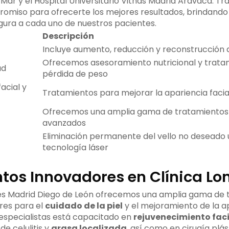
 Mar y el Hospital Universitario Vithas Madrid Aravaca. 
omiso para ofrecerte los mejores resultados, brindando
gura a cada uno de nuestros pacientes.
Descripción
Incluye aumento, reducción y reconstrucción
Ofrecemos asesoramiento nutricional y trata
ad
pérdida de peso
acial y
Tratamientos para mejorar la apariencia facia
Ofrecemos una amplia gama de tratamientos 
avanzados
Eliminación permanente del vello no deseado u
tecnología láser
tos Innovadores en Clínica Lo
res Madrid Diego de León ofrecemos una amplia gama de 
res para el
cuidado de la piel
y el mejoramiento de la ap
especialistas está capacitado en
rejuvenecimiento faci
de celulitis y
grasa localizada
, así como en cirugía plá