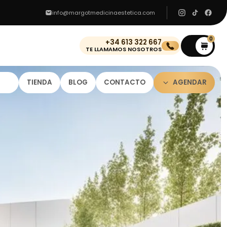
info@margotmedicinaestetica.com
0
+34 613 322 667
0
TE LLAMAMOS NOSOTROS
TIENDA
BLOG
CONTACTO
AGENDAR