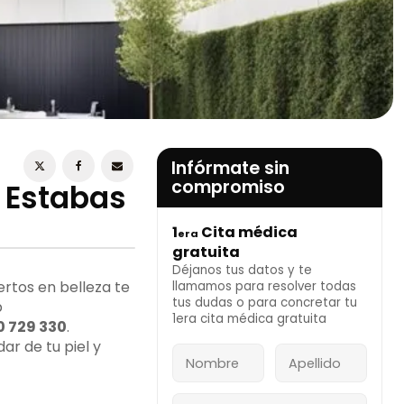
ESTOY DE ACUERDO CON LA
POLÍTICA DE
PRIVACIDAD
Infórmate sin
compromiso
e Estabas
1
Cita médica
era
INFÓRMATE AHORA
gratuita
Déjanos tus datos y te
rtos en belleza te
llamamos para resolver todas
tus dudas o para concretar tu
b
1era cita médica gratuita
0 729 330
.
r de tu piel y