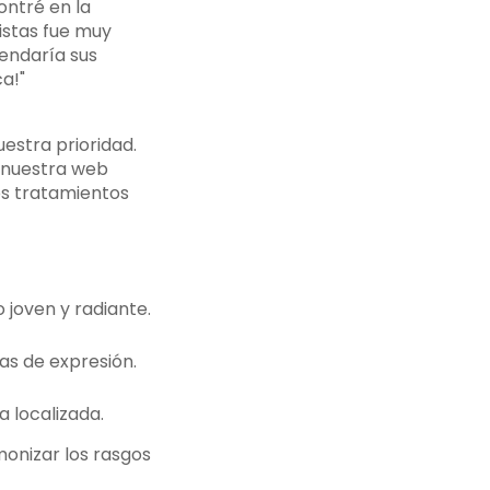
ontré en la
listas fue muy
endaría sus
a!"
uestra prioridad.
a nuestra web
s tratamientos
 joven y radiante.
as de expresión.
a localizada.
monizar los rasgos