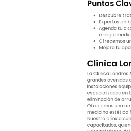
Puntos Cla
Descubre trat
Expertos en b
Agenda tu cit
margotmedici
Ofrecemos una
Mejora tu apar
Clínica L
La Clínica Londres
grandes avenidas d
instalaciones equi
especializados en 
eliminación de arru
Ofrecemos una ampl
medicina estética f
Nuestra clínica cu
capacitados, quien