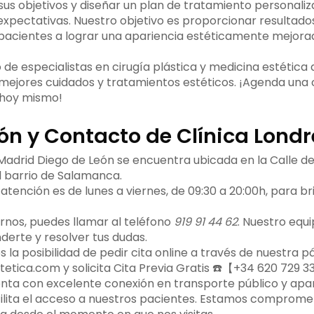
s objetivos y diseñar un plan de tratamiento personaliz
expectativas. Nuestro objetivo es proporcionar resultado
pacientes a lograr una apariencia estéticamente mejor
 de especialistas en cirugía plástica y medicina estética 
 mejores cuidados y tratamientos estéticos. ¡Agenda una
 hoy mismo!
ón y Contacto de Clínica Londr
Madrid Diego de León se encuentra ubicada en la Calle de 
l barrio de Salamanca.
atención es de lunes a viernes, de 09:30 a 20:00h, para br
rnos, puedes llamar al teléfono
919 91 44 62
. Nuestro equ
erte y resolver tus dudas.
a posibilidad de pedir cita online a través de nuestra pá
tica.com y solicita Cita Previa Gratis ☎️【+34 620 729 3
enta con excelente conexión en transporte público y ap
cilita el acceso a nuestros pacientes. Estamos comprome