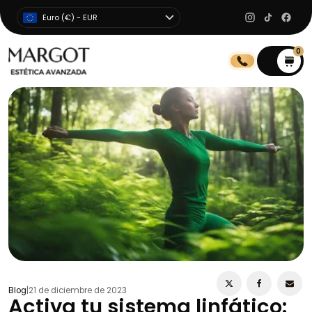
Euro (€) - EUR
0
0
Blog
|
21 de diciembre de 2023
Activa tu sistema linfático: