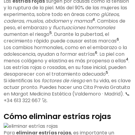
Las
estrías rojas
surgen por causas como la tensión
y la ruptura de la piel. Más del 90% de las mujeres las
experimenta, sobre todo en áreas como
glúteos
,
4
caderas
,
muslos
,
abdomen
y
mamas
. Cambios de
peso, el embarazo y
fluctuaciones hormonales
5
aumentan el riesgo
. Durante la pubertad, el
6
crecimiento rápido puede causar estas marcas
.
Los cambios hormonales, como en el embarazo o la
6
adolescencia, ayudan a formar estrías
. La piel con
4
menos colágeno y elastina es más propensa a ellas
.
Las estrías rojas o rosadas, en su fase inicial, pueden
5
desaparecer con el tratamiento adecuado
.
Si identificas los
factores de riesgo
en tu vida, es clave
actuar pronto. Puedes hacer una Cita Previa Gratuita
en Margot Medicina Estética (Valdemoro · Madrid). 📞
+34 613 322 667 🚀.
Cómo eliminar estrías rojas
Para
eliminar estrías rojas
, es importante un