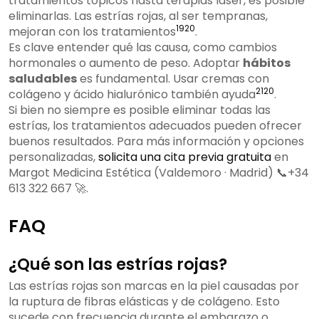
tratamientos tópicos hasta terapias láser, es posible
eliminarlas. Las estrías rojas, al ser tempranas,
19
20
mejoran con los tratamientos
.
Es clave entender qué las causa, como cambios
hormonales o aumento de peso. Adoptar
hábitos
saludables
es fundamental. Usar cremas con
21
20
colágeno y ácido hialurónico también ayuda
.
Si bien no siempre es posible eliminar todas las
estrías, los tratamientos adecuados pueden ofrecer
buenos resultados. Para más información y opciones
personalizadas,
solicita una cita previa gratuita
en
Margot Medicina Estética (Valdemoro · Madrid) 📞+34
613 322 667 🚀.
FAQ
¿Qué son las estrías rojas?
Las estrías rojas son marcas en la piel causadas por
la ruptura de fibras elásticas y de colágeno. Esto
sucede con frecuencia durante el embarazo o