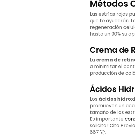
Métodos C
Las estrías rojas p
que te ayudarán. L
regeneración celul
hasta un 90% su ap
Crema de R
La
crema de retin
a minimizar el cont
producción de colág
Ácidos Hidr
Los
ácidos hidroxi
promueven un acaba
tamaño de las estr
Es importante
cons
solicitar Cita Prev
667 🚀.