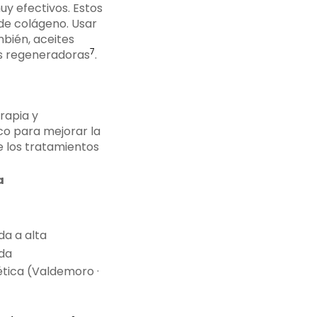
y efectivos. Estos
de colágeno. Usar
mbién, aceites
7
es regeneradoras
.
rapia y
co para mejorar la
e los tratamientos
a
a a alta
da
ética (Valdemoro ·