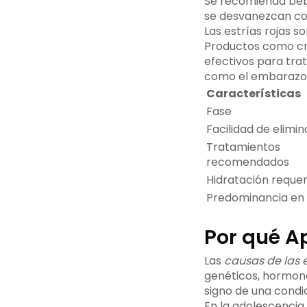
Se recomienda beb
se desvanezcan co
Las estrías rojas 
Productos como cre
efectivos para trat
como el embarazo
Características
Fase
Facilidad de elimin
Tratamientos
recomendados
Hidratación requer
Predominancia en
Por qué Ap
Las
causas de las e
genéticos, hormona
signo de una condi
En la adolescencia,