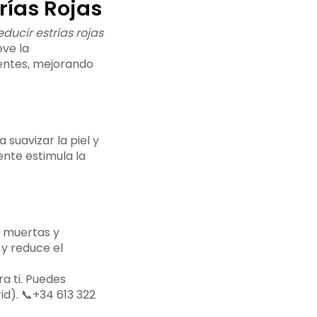
ías Rojas
ucir estrías rojas
ve la
ientes, mejorando
 suavizar la piel y
ente estimula la
s muertas y
y reduce el
a ti. Puedes
id). 📞+34 613 322