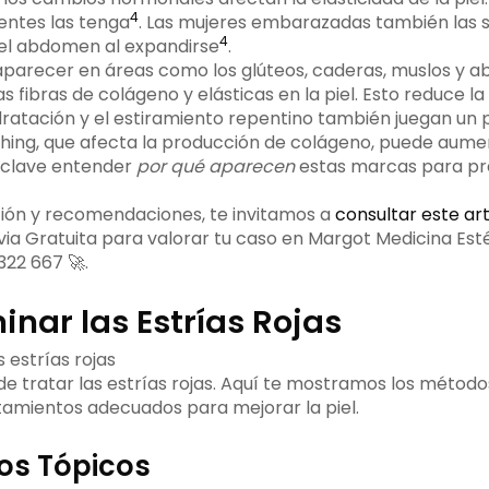
4
entes las tenga
. Las mujeres embarazadas también las 
4
el abdomen al expandirse
.
 aparecer en áreas como los glúteos, caderas, muslos y
as fibras de colágeno y elásticas en la piel. Esto reduce la
hidratación y el estiramiento repentino también juegan un
hing, que afecta la producción de colágeno, puede aumen
s clave entender
por qué aparecen
estas marcas para pre
ión y recomendaciones, te invitamos a
consultar este ar
evia Gratuita para valorar tu caso en Margot Medicina Est
322 667 🚀.
nar las Estrías Rojas
e tratar las estrías rojas. Aquí te mostramos los método
atamientos adecuados para mejorar la piel.
os Tópicos