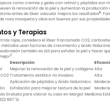
ópicos como cremas y geles con retinol y péptidos son mu
even la renovación de la piel y aumentan la producción 
6
oria antes de láser vascular mejora los resultados
. Ta
de rosa mosqueta y oliva son buenos por sus propiedad
os y Terapias
strías rojas, considera el láser fraccionado CO2, carboxite
 métodos usan factores de crecimiento y ácido hialuróni
oabrasión también es útil para exfoliar la piel y hacer qu
7
mejor
.
Descripción
Eficaci
l
Mejoran la renovación de la piel y colágeno
Alta
o CO2
Tratamiento estético no invasivo
Alta
Aplicación de péptidos y ácido hialurónico
Moderad
ión
Exfoliación para mejorar textura de la piel
Modera
evia Gratuita para valorar tu caso en Margot Medicina Est
322 667 🚀