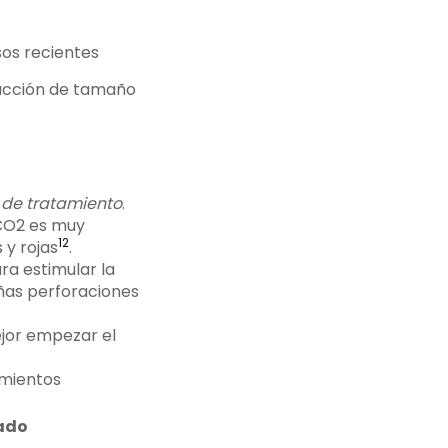
os recientes
ducción de tamaño
 de tratamiento
.
r CO2 es muy
12
 y rojas
.
ra estimular la
eñas perforaciones
mejor empezar el
amientos
ado