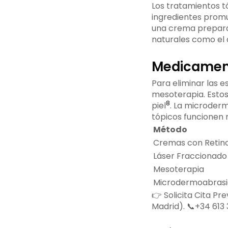
Los tratamientos t
ingredientes promu
una crema preparat
naturales como el 
Medicament
Para eliminar las e
mesoterapia. Estos
8
piel
. La microderm
tópicos funcionen 
Método
Cremas con Retino
Láser Fraccionad
Mesoterapia
Microdermoabras
👉 Solicita Cita Pr
Madrid). 📞+34 613 