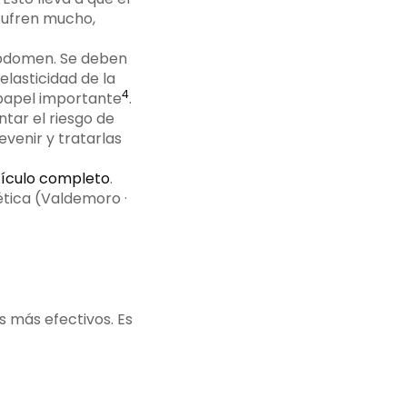
sufren mucho,
 abdomen. Se deben
 elasticidad de la
4
 papel importante
.
tar el riesgo de
venir y tratarlas
tículo completo
.
ética (Valdemoro ·
s más efectivos. Es