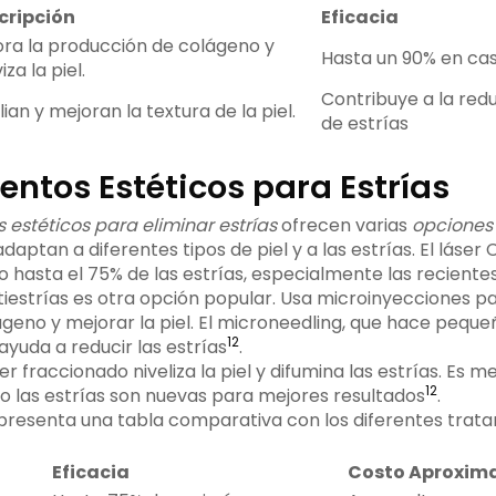
cripción
Eficacia
ra la producción de colágeno y
Hasta un 90% en cas
iza la piel.
Contribuye a la re
lian y mejoran la textura de la piel.
de estrías
ntos Estéticos para Estrías
estéticos para eliminar estrías
ofrecen varias
opciones
daptan a diferentes tipos de piel y a las estrías. El láse
 hasta el 75% de las estrías, especialmente las recientes
iestrías es otra opción popular. Usa microinyecciones pa
geno y mejorar la piel. El microneedling, que hace pequ
12
 ayuda a reducir las estrías
.
er fraccionado niveliza la piel y difumina las estrías. Es 
12
 las estrías son nuevas para mejores resultados
.
 presenta una tabla comparativa con los diferentes trat
Eficacia
Costo Aproxim