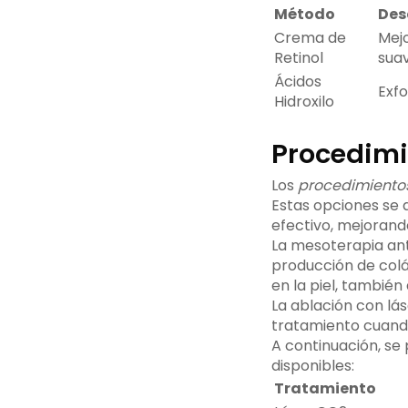
Método
Des
Crema de
Mejo
Retinol
suav
Ácidos
Exfo
Hidroxilo
Procedimie
Los
procedimientos 
Estas opciones se a
efectivo, mejorando
La mesoterapia ant
producción de colá
en la piel, también
La ablación con lás
tratamiento cuando
A continuación, se
disponibles:
Tratamiento