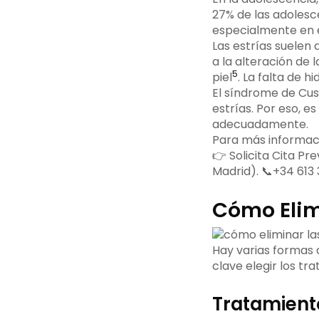
27% de las adolesc
especialmente en 
Las estrías suelen
a la alteración de l
5
piel
. La falta de 
El síndrome de Cus
estrías. Por eso, e
adecuadamente.
Para más informac
👉 Solicita Cita Pr
Madrid). 📞+34 613 
Cómo Elimi
Hay varias formas d
clave elegir los tr
Tratamient