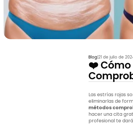
Blog
|
21 de julio de 202
❤️ Cómo 
Comproba
Las estrías rojas
eliminarlas de form
métodos compro
hacer una cita grat
profesional te dar