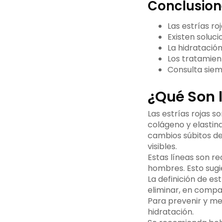
Conclusion
Las estrías ro
Existen soluci
La hidratació
Los tratamien
Consulta siem
¿Qué Son l
Las estrías rojas s
colágeno y elastin
cambios súbitos de
visibles.
Estas líneas son r
hombres. Esto sugi
La definición de es
eliminar, en compar
Para prevenir y mej
hidratación.