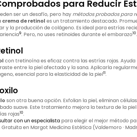
omprobados para Reducir Estr
ueden ser un desafío, pero hay
métodos probados para red
a
crema de retinol
es un tratamiento destacado. Promue
ar y la producción de colágeno. Es ideal para estrías rec
9
10
ariencia
. Pero, no uses retinoides durante el embarazo
.
etinol
ol
con tretinoína es eficaz contra las estrías rojas. Ayuda a
raste entre la piel afectada y la sana. Aplicarla regularm
11
eno, esencial para la elasticidad de la piel
.
oxilo
lo
son otra buena opción. Exfolian la piel, eliminan célula
do suave. Este tratamiento mejora la textura de la piel 
10
ías rojas
.
ultar con un especialista
para elegir el mejor método par
ia Gratuita en Margot Medicina Estética (Valdemoro · Madr