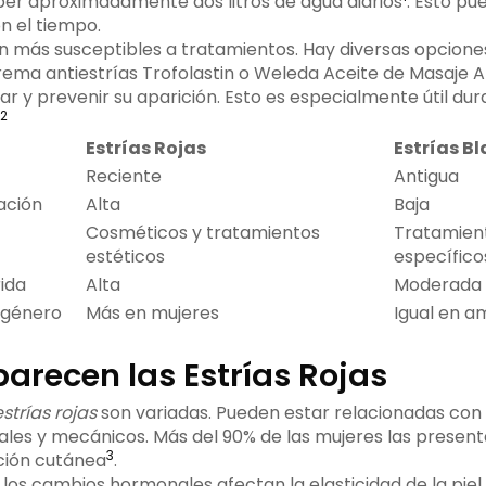
er aproximadamente dos litros de agua diarios
. Esto pu
n el tiempo.
son más susceptibles a tratamientos. Hay diversas opcione
ma antiestrías Trofolastin o Weleda Aceite de Masaje An
ar y prevenir su aparición. Esto es especialmente útil du
2
Estrías Rojas
Estrías B
Reciente
Antigua
ación
Alta
Baja
Cosméticos y tratamientos
Tratamien
estéticos
específico
ida
Alta
Moderada
 género
Más en mujeres
Igual en 
arecen las Estrías Rojas
strías rojas
son variadas. Pueden estar relacionadas con
les y mecánicos. Más del 90% de las mujeres las presenta
3
ción cutánea
.
 los cambios hormonales afectan la elasticidad de la piel. 