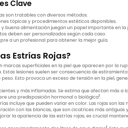
es Clave
jas son tratables con diversos métodos.
ones tópicas y procedimientos estéticos disponibles.
n y buena alimentación juegan un papel importante en la
tos deben ser personalizados según cada caso.
pre a un profesional para obtener la mejor guía.
as Estrías Rojas?
on marcas superficiales en la piel que aparecen por la rup
a. Estas lesiones suelen ser consecuencia de estiramiento
 peso. Esto provoca un exceso de tensión en la piel, gen
ecientes y más inflamadas. Se estima que afectan más a la
1
ere una predisposición hormonal o biológica
.
trías incluye que pueden variar en color. Las rojas son las 
ación con las blancas, que son cicatrices más antiguas y d
orar la apariencia de las estrías rojas, es crucial mant
1