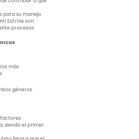
ede contribuir a que
s para su manejo.
ti Estrías son
rante procesos
lancas
tos más
s
ambos géneros
 factores
, siendo el primer
Esto lleva a que el