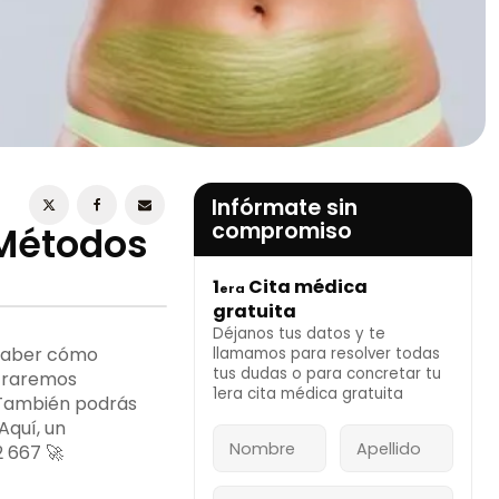
ESTOY DE ACUERDO CON LA
POLÍTICA DE
PRIVACIDAD
Infórmate sin
compromiso
 Métodos
1
Cita médica
era
INFÓRMATE AHORA
gratuita
Déjanos tus datos y te
 saber cómo
llamamos para resolver todas
tus dudas o para concretar tu
ostraremos
1era cita médica gratuita
. También podrás
Aquí, un
 667 🚀