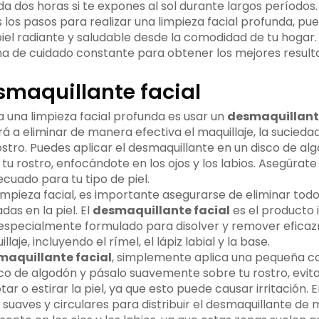
da dos horas si te expones al sol durante largos períodos.
os pasos para realizar una limpieza facial profunda, pued
piel radiante y saludable desde la comodidad de tu hogar
a de cuidado constante para obtener los mejores result
smaquillante facial
a una limpieza facial profunda es usar un
desmaquillante
 a eliminar de manera efectiva el maquillaje, la suciedad
stro. Puedes aplicar el desmaquillante en un disco de al
 rostro, enfocándote en los ojos y los labios. Asegúrate d
cuado para tu tipo de piel.
 limpieza facial, es importante asegurarse de eliminar todo 
as en la piel. El
desmaquillante facial
es el producto 
 especialmente formulado para disolver y remover efica
aje, incluyendo el rímel, el lápiz labial y la base.
maquillante facial
, simplemente aplica una pequeña ca
co de algodón y pásalo suavemente sobre tu rostro, evita
tar o estirar la piel, ya que esto puede causar irritación. E
 suaves y circulares para distribuir el desmaquillante de