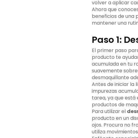
volver a aplicar ca
Ahora que conoces l
beneficios de una 
mantener una rutin
Paso 1: De
El primer paso par
producto te ayudará
acumulada en tu ro
suavemente sobre tu
desmaquillante ade
Antes de iniciar la
impurezas acumulad
tarea, ya que está
productos de maquill
Para utilizar el
des
producto en un dis
ojos. Procura no fro
utiliza movimientos