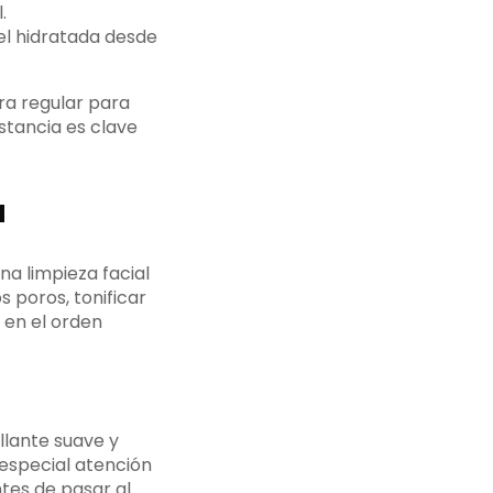
.
el hidratada desde
ra regular para
nstancia es clave
a
a limpieza facial
s poros, tonificar
 en el orden
illante suave y
 especial atención
ntes de pasar al