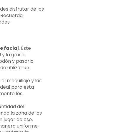
es disfrutar de los
. Recuerda
ados.
 facial
. Este
 y la grasa
godón y pasarlo
e utilizar un
el maquillaje y las
ideal para esta
zmente los
ntidad del
ndo la zona de los
n lugar de eso,
 manera uniforme.