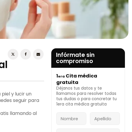
ESTOY DE ACUERDO CON LA
POLÍTICA DE
PRIVACIDAD
Infórmate sin
compromiso
al
1
Cita médica
era
INFÓRMATE AHORA
gratuita
Déjanos tus datos y te
piel y lucir un
llamamos para resolver todas
tus dudas o para concretar tu
uedes seguir para
1era cita médica gratuita
atis llamando al