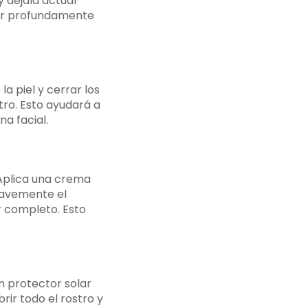
y déjala actuar
iar profundamente
la piel y cerrar los
tro. Esto ayudará a
na facial.
 Aplica una crema
suavemente el
 completo. Esto
un protector solar
ir todo el rostro y