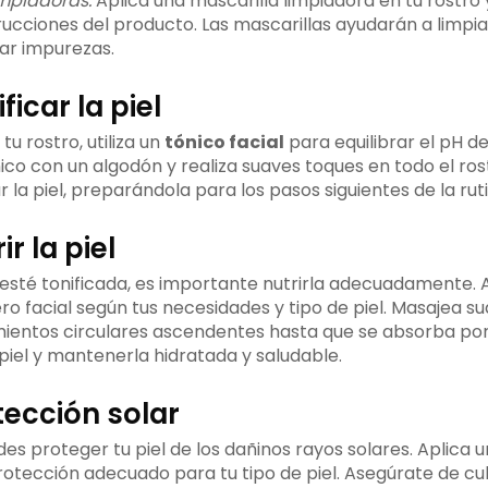
impiadoras:
Aplica una mascarilla limpiadora en tu rostro 
trucciones del producto. Las mascarillas ayudarán a limp
inar impurezas.
ficar la piel
tu rostro, utiliza un
tónico facial
para equilibrar el pH de 
nico con un algodón y realiza suaves toques en todo el ros
r la piel, preparándola para los pasos siguientes de la ruti
ir la piel
l esté tonificada, es importante nutrirla adecuadamente.
ro facial según tus necesidades y tipo de piel. Masajea 
ientos circulares ascendentes hasta que se absorba por
 piel y mantenerla hidratada y saludable.
tección solar
des proteger tu piel de los dañinos rayos solares. Aplica 
otección adecuado para tu tipo de piel. Asegúrate de cubr