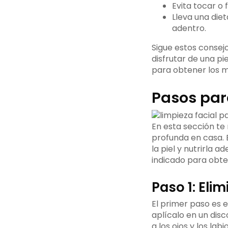
Evita tocar o 
Lleva una die
adentro.
Sigue estos consej
disfrutar de una pi
para obtener los m
Pasos par
En esta sección te
profunda en casa. E
la piel y nutrirla
indicado para obte
Paso 1: Elim
El primer paso es e
aplícalo en un dis
a los ojos y los la