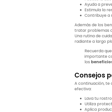
Ayuda a preve
Estimula la re
Contribuye a 
Además de los bene
tratar problemas co
Una rutina de cuid
radiante a largo pl
Recuerda que c
importante co
los
beneficios
Consejos pa
A continuación, te
efectiva:
Lava tu rostro
Utiliza protec
Aplica product