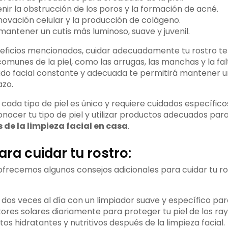
nir la obstrucción de los poros y la formación de acné.
novación celular y la producción de colágeno.
mantener un cutis más luminoso, suave y juvenil.
ficios mencionados, cuidar adecuadamente tu rostro te 
munes de la piel, como las arrugas, las manchas y la fal
ado facial constante y adecuada te permitirá mantener un
azo.
ada tipo de piel es único y requiere cuidados específicos
nocer tu tipo de piel y utilizar productos adecuados par
 de la limpieza facial en casa
.
ra cuidar tu rostro:
 ofrecemos algunos consejos adicionales para cuidar tu 
 dos veces al día con un limpiador suave y específico para 
tores solares diariamente para proteger tu piel de los ra
os hidratantes y nutritivos después de la limpieza facial.