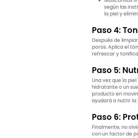
Mascarillas l
según las ins
la piel y elim
Paso 4: Toni
Después de limpiar 
poros. Aplica el tó
refrescar y tonifica
Paso 5: Nutr
Una vez que la pie
hidratante o un sue
producto en movim
ayudará a nutrir la
Paso 6: Pro
Finalmente, no olvi
con un factor de pr