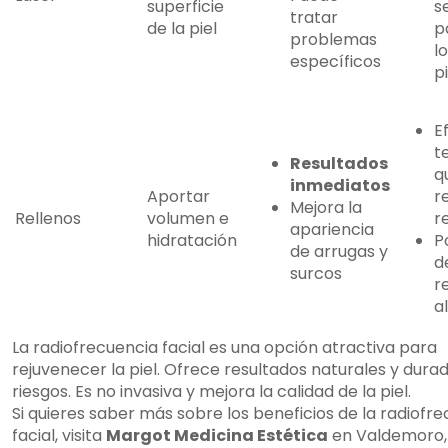
superficie
s
tratar
de la piel
p
problemas
l
específicos
pi
E
t
Resultados
q
inmediatos
Aportar
r
Mejora la
Rellenos
volumen e
r
apariencia
hidratación
P
de arrugas y
d
surcos
r
a
La radiofrecuencia facial es una opción atractiva para
rejuvenecer la piel. Ofrece resultados naturales y durad
riesgos. Es no invasiva y mejora la calidad de la piel.
Si quieres saber más sobre los beneficios de la radiofr
facial, visita
Margot Medicina Estética
en Valdemoro, 