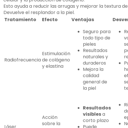
Esto ayuda a reducir las arrugas y mejorar la textura de l
Devuelve el resplandor a la piel.
Tratamiento
Efecto
Ventajas
Desve
Seguro para
R
todo tipo de
v
pieles
s
Resultados
p
Estimulación
naturales y
r
Radiofrecuencia
de colágeno
duraderos
P
y elastina
Mejora la
h
calidad
e
general de
s
la piel
t
R
Resultados
d
visibles
a
Acción
e
corto plazo
sobre la
N
Láser
Puede