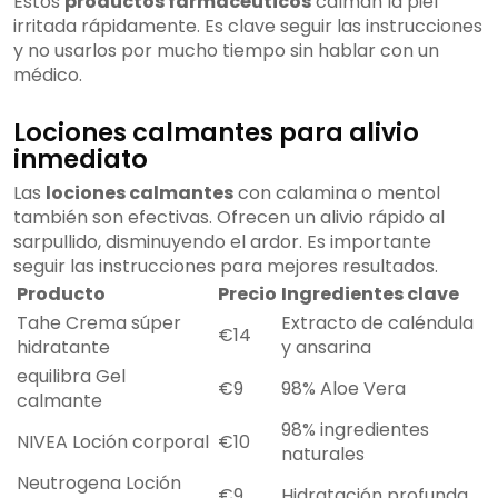
Estos
productos farmacéuticos
calman la piel
irritada rápidamente. Es clave seguir las instrucciones
y no usarlos por mucho tiempo sin hablar con un
médico.
Lociones calmantes para alivio
inmediato
Las
lociones calmantes
con calamina o mentol
también son efectivas. Ofrecen un alivio rápido al
sarpullido, disminuyendo el ardor. Es importante
seguir las instrucciones para mejores resultados.
Producto
Precio
Ingredientes clave
Tahe Crema súper
Extracto de caléndula
€14
hidratante
y ansarina
equilibra Gel
€9
98% Aloe Vera
calmante
98% ingredientes
NIVEA Loción corporal
€10
naturales
Neutrogena Loción
€9
Hidratación profunda