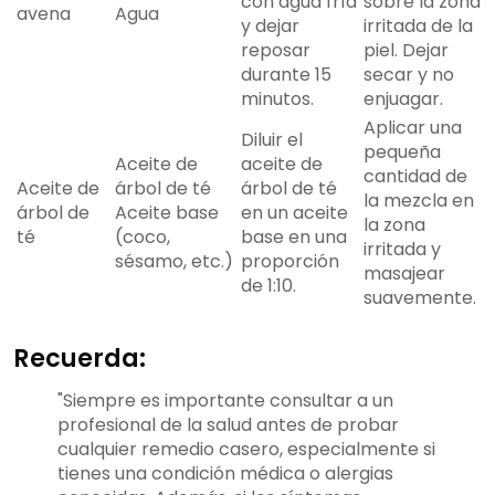
con agua fría
sobre la zona
avena
Agua
y dejar
irritada de la
reposar
piel. Dejar
durante 15
secar y no
minutos.
enjuagar.
Aplicar una
Diluir el
pequeña
Aceite de
aceite de
cantidad de
Aceite de
árbol de té
árbol de té
la mezcla en
árbol de
Aceite base
en un aceite
la zona
té
(coco,
base en una
irritada y
sésamo, etc.)
proporción
masajear
de 1:10.
suavemente.
Recuerda:
"Siempre es importante consultar a un
profesional de la salud antes de probar
cualquier remedio casero, especialmente si
tienes una condición médica o alergias