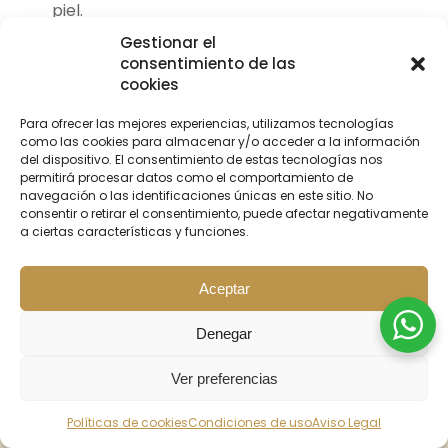
piel.
Gestionar el
Si tienes alguna preocupación o necesitas ayuda para
consentimiento de las
el cuidado de tu piel, te recomendamos consultar con
cookies
un profesional. En Margot Medicina Estética,
ofrecemos citas previas gratuitas para brindarte
Para ofrecer las mejores experiencias, utilizamos tecnologías
asesoramiento personalizado. Contáctanos al 📞+34
como las cookies para almacenar y/o acceder a la información
613 322 667 🚀
del dispositivo. El consentimiento de estas tecnologías nos
permitirá procesar datos como el comportamiento de
Mantener una rutina adecuada de cuidado de la piel y
navegación o las identificaciones únicas en este sitio. No
seguir estas medidas de prevención te ayudará a
consentir o retirar el consentimiento, puede afectar negativamente
evitar la irritación y mantener una piel saludable y
a ciertas características y funciones.
radiante.
Aceptar
Picadura de insectos y remedios
caseros
Denegar
Las picaduras de insectos pueden causar inflamación,
enrojecimiento y picazón en la piel. Si has sufrido una
Ver preferencias
picadura, existen varios remedios caseros que pueden
BUSCAR
INICIO
PROMOS
CONTACTO
ayudarte a aliviar la picazón y calmar la piel irritada.
Políticas de cookies
Condiciones de uso
Aviso Legal
Estos son algunos remedios caseros efectivos: