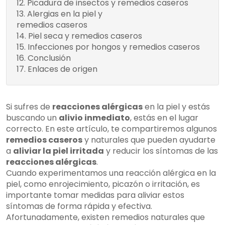
Picadura de insectos y remedios caseros
Alergias en la piel y
Compresas
remedios caseros
frías
Piel seca y remedios caseros
Gel de aloe
Infecciones por hongos y remedios caseros
vera
Conclusión
Agua de
Enlaces de origen
llantén
Si sufres de
reacciones alérgicas
en la piel y estás
buscando un
alivio inmediato
, estás en el lugar
correcto. En este artículo, te compartiremos algunos
remedios caseros
y naturales que pueden ayudarte
a
aliviar la piel irritada
y reducir los síntomas de las
reacciones alérgicas
.
Cuando experimentamos una reacción alérgica en la
piel, como enrojecimiento, picazón o irritación, es
importante tomar medidas para aliviar estos
síntomas de forma rápida y efectiva.
Afortunadamente, existen remedios naturales que