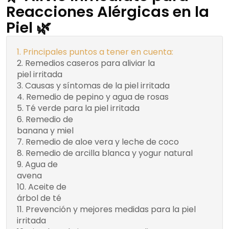
Reacciones Alérgicas en la
Piel 🌿
Principales puntos a tener en cuenta:
Remedios caseros para aliviar la
piel irritada
Recuerda:
Causas y síntomas de la piel irritada
Remedio de pepino y agua de rosas
Té verde para la piel irritada
Remedio de
Beneficios del remedio
banana y miel
de banana y miel:
Remedio de aloe vera y leche de coco
Remedio de arcilla blanca y yogur natural
Agua de
Beneficios del agua de avena
avena
para la piel:
Aceite de
¿Cómo diluir el aceite de
árbol de té
árbol de té?
Prevención y mejores medidas para la piel
irritada