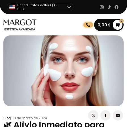
United States dollar ($) -
USD
0
0,00
$
Blog
|
30 de marzo de 2024
🌿 Alivio Inmediato para