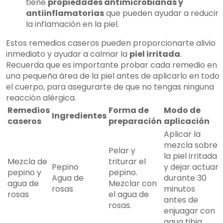
tiene
propiedades antimicrobianas y
antiinflamatorias
que pueden ayudar a reducir
la inflamación en la piel.
Estos remedios caseros pueden proporcionarte alivio
inmediato y ayudar a calmar la
piel irritada
.
Recuerda que es importante probar cada remedio en
una pequeña área de la piel antes de aplicarlo en todo
el cuerpo, para asegurarte de que no tengas ninguna
reacción alérgica.
Remedios
Forma de
Modo de
Ingredientes
caseros
preparación
aplicación
Aplicar la
mezcla sobre
Pelar y
la piel irritada
Mezcla de
triturar el
Pepino
y dejar actuar
pepino y
pepino.
Agua de
durante 30
agua de
Mezclar con
rosas
minutos
rosas
el agua de
antes de
rosas.
enjuagar con
agua tibia.