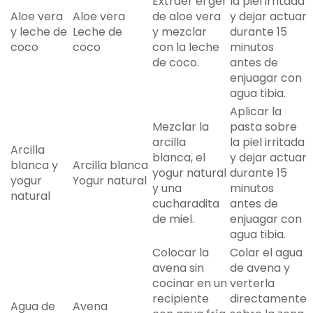
Extraer el gel
la piel irritada
Aloe vera
Aloe vera
de aloe vera
y dejar actuar
y leche de
Leche de
y mezclar
durante 15
coco
coco
con la leche
minutos
de coco.
antes de
enjuagar con
agua tibia.
Aplicar la
Mezclar la
pasta sobre
arcilla
la piel irritada
Arcilla
blanca, el
y dejar actuar
blanca y
Arcilla blanca
yogur natural
durante 15
yogur
Yogur natural
y una
minutos
natural
cucharadita
antes de
de miel.
enjuagar con
agua tibia.
Colocar la
Colar el agua
avena sin
de avena y
cocinar en un
verterla
recipiente
directamente
Agua de
Avena