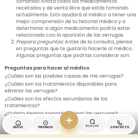
tomando:
Anota todos los medicamentos
recetados y de venta libre que estás tomando
actualmente. Esto ayudará al médico a tener una
mejor comprensión de tu historial médico y a
determinar si algún medicamento podría estar
relacionado con la aparición de las verrugas.
Prepara preguntas:
Antes de la consulta, piensa
en preguntas que te gustaría hacerle al médico.
Algunas preguntas que podrías considerar son:
Preguntas para hacer al médico
¿Cuáles son las posibles causas de mis verrugas?
¿Cuáles son los tratamientos disponibles para
eliminar las verrugas?
¿Cuáles son los efectos secundarios de los
tratamientos?
¿Cuánto tiempo tomará eliminar las verrugas?
Recuerda, esta es tu oportunidad de
BUSCAR
INICIO
PROMOS
CONTACTO
obtener toda la información que necesitas,