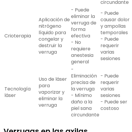
circundante
- Puede
- Puede
eliminar la
Aplicación de
causar dolor
verruga de
nitrógeno
y ampollas
forma
líquido para
temporales
Crioterapia
efectiva
congelar y
- Puede
- No
destruir la
requerir
requiere
verruga
varias
anestesia
sesiones
general
-
Eliminación
- Puede
Uso de láser
precisa de
requerir
para
Tecnología
la verruga
varias
vaporizar y
láser
- Mínimo
sesiones
eliminar la
daño a la
- Puede ser
verruga
piel sana
costoso
circundante
Verrugas en las axilas