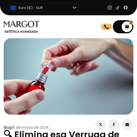
Euro (€) - EUR
0
0
Blog
|
8 de marzo de 2024
🔍 Elimina esa Verruga de