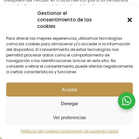
en caballos, es crucial seguir cuidando
Gestionar el
adecuadamente los tendones para prevenir la
consentimiento de las
recurrencia de la condición. Aquí hay algunas
cookies
recomendaciones para el
cuidado posterior al
tratamiento
:
Para ofrecer las mejores experiencias, utilizamos tecnologías
como las cookies para almacenar y/o acceder a la información
Establece una vuelta al trabajo gradual:
Es
del dispositivo. El consentimiento de estas tecnologías nos
importante reintroducir al caballo al trabajo de
permitirá procesar datos como el comportamiento de
manera progresiva y adaptar las sesiones de
navegación o las identificaciones únicas en este sitio. No
entrenamiento según las necesidades
consentir o retirar el consentimiento, puede afectar negativamente
a ciertas características y funciones.
individuales del animal. Comienza con ejercicios
suaves y aumenta la intensidad de manera
gradual.
Aceptar
Monitorea cualquier señal de incomodidad:
Durante el proceso de recuperación, mantén un
Denegar
ojo atento a cualquier signo de molestia o cojera
en el caballo. Si observas alguna señal de que la
Ver preferencias
tendinitis podría estar regresando, detén
inmediatamente el ejercicio y consulta a tu
BUSCAR
INICIO
PROMOS
CONTACTO
Políticas de cookies
Condiciones de uso
Aviso Legal
veterinario.