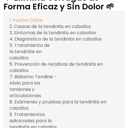
Forma Eficaz y Sin Dolor 🌱
Puntos Clave:
Causas de la tendinitis en caballos
Síntomas de la tendinitis en caballos
Diagnóstico de la tendinitis en caballos
Tratamiento de
1. Reposo absoluto
la tendinitis en
acompañado de ejercicios
caballos
específicos
Prevención de recidivas de tendinitis en
2. Aplicación de
caballos
vendajes y terapias locales
Bálsamo Tendinis -
3. Suplementos a base
👉 Margot Medicina
Alivio para los
de plantas
Estética. Cita Previa
tendones y
Gratuita 📞+34 613 322
articulaciones
667 🚀
Exámenes y pruebas para la tendinitis en
caballos
Tratamientos
Ejemplo de
adicionales para la
vendaje para
tendinitis en caballos
tendinitis en caballos