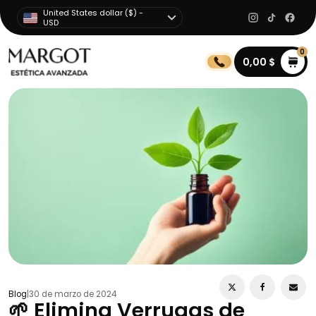
United States dollar ($) -
USD
0
0,00
$
Blog
|
30 de marzo de 2024
🌱 Elimina Verrugas de