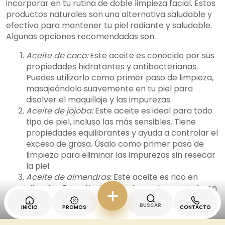
incorporar en tu rutina de doble limpieza facial. Estos
productos naturales son una alternativa saludable y
efectiva para mantener tu piel radiante y saludable.
Algunas opciones recomendadas son:
Aceite de coco:
Este aceite es conocido por sus
propiedades hidratantes y antibacterianas.
Puedes utilizarlo como primer paso de limpieza,
masajeándolo suavemente en tu piel para
disolver el maquillaje y las impurezas.
Aceite de jojoba:
Este aceite es ideal para todo
tipo de piel, incluso las más sensibles. Tiene
propiedades equilibrantes y ayuda a controlar el
exceso de grasa. Úsalo como primer paso de
limpieza para eliminar las impurezas sin resecar
la piel.
Aceite de almendras:
Este aceite es rico en
vitamina E y antioxidantes, lo que lo convierte en
una excelente opción para nutrir y suavizar la
BUSCAR
INICIO
PROMOS
CONTACTO
piel. Utilízalo como primer paso de limpieza para
eliminar suavemente el maquillaje y las