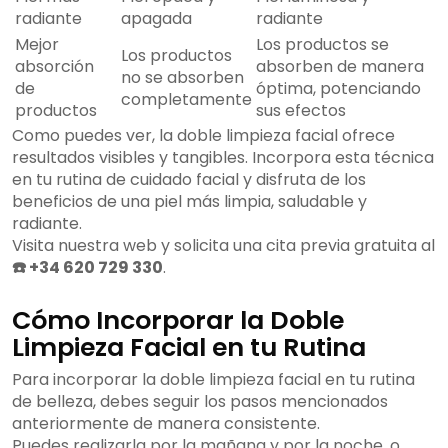
radiante
apagada
radiante
Mejor
Los productos se
Los productos
absorción
absorben de manera
no se absorben
de
óptima, potenciando
completamente
productos
sus efectos
Como puedes ver, la doble limpieza facial ofrece
resultados visibles y tangibles. Incorpora esta técnica
en tu rutina de cuidado facial y disfruta de los
beneficios de una piel más limpia, saludable y
radiante.
Visita nuestra web y solicita una cita previa gratuita al
☎️ +34 620 729 330
.
Cómo Incorporar la Doble
Limpieza Facial en tu Rutina
Para incorporar la doble limpieza facial en tu rutina
de belleza, debes seguir los pasos mencionados
anteriormente de manera consistente.
Puedes realizarla por la mañana y por la noche, o