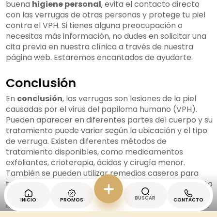
buena
higiene personal
, evita el contacto directo
con las verrugas de otras personas y protege tu piel
contra el VPH. Si tienes alguna preocupación o
necesitas más información, no dudes en solicitar una
cita previa en nuestra clínica a través de nuestra
página web. Estaremos encantados de ayudarte.
Conclusión
En
conclusión
, las verrugas son lesiones de la piel
causadas por el virus del papiloma humano (VPH).
Pueden aparecer en diferentes partes del cuerpo y su
tratamiento puede variar según la ubicación y el tipo
de verruga. Existen diferentes métodos de
tratamiento disponibles, como medicamentos
exfoliantes, crioterapia, ácidos y cirugía menor.
También se pueden utilizar remedios caseros para
tratar las verrugas. Es importante buscar tratamiento
temprano y seguir medidas de prevención para evitar
BUSCAR
INICIO
PROMOS
CONTACTO
la extensión y el
contagio
de las verrugas. Al eliminar
las verrugas, se puede lograr una
piel limpia y