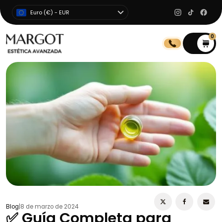
Euro (€) - EUR
0
0
Blog
|
8 de marzo de 2024
✅ Guía Completa para