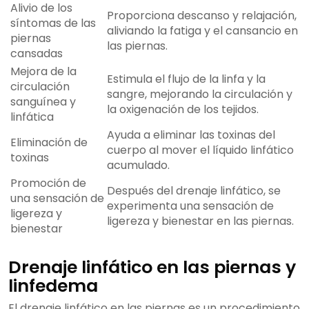
Alivio de los
Proporciona descanso y relajación,
síntomas de las
aliviando la fatiga y el cansancio en
piernas
las piernas.
cansadas
Mejora de la
Estimula el flujo de la linfa y la
circulación
sangre, mejorando la circulación y
sanguínea y
la oxigenación de los tejidos.
linfática
Ayuda a eliminar las toxinas del
Eliminación de
cuerpo al mover el líquido linfático
toxinas
acumulado.
Promoción de
Después del drenaje linfático, se
una sensación de
experimenta una sensación de
ligereza y
ligereza y bienestar en las piernas.
bienestar
Drenaje linfático en las piernas y
linfedema
El drenaje linfático en las piernas es un procedimiento