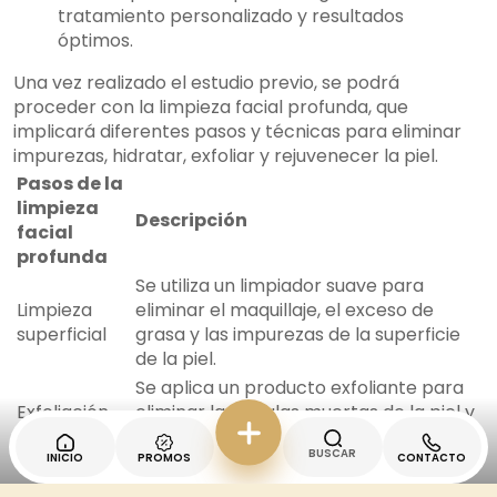
tratamiento personalizado y resultados
óptimos.
Una vez realizado el estudio previo, se podrá
proceder con la limpieza facial profunda, que
implicará diferentes pasos y técnicas para eliminar
impurezas, hidratar, exfoliar y rejuvenecer la piel.
Pasos de la
limpieza
Descripción
facial
profunda
Se utiliza un limpiador suave para
Limpieza
eliminar el maquillaje, el exceso de
superficial
grasa y las impurezas de la superficie
de la piel.
Se aplica un producto exfoliante para
Exfoliación
eliminar las células muertas de la piel y
promover la renovación celular.
BUSCAR
INICIO
PROMOS
CONTACTO
Se utiliza vapor para abrir los poros y
Vaporización
facilitar la extracción de impurezas y