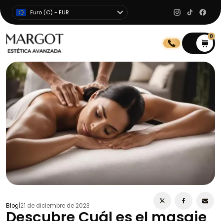
Euro (€) - EUR
0
0
Blog
|
21 de diciembre de 2023
Descubre Cuál es el masaje