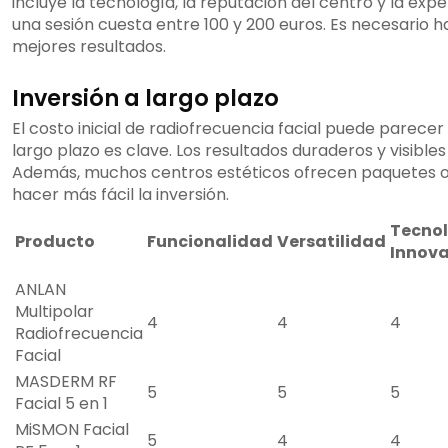
incluye la tecnología, la reputación del centro y la expe
una sesión cuesta entre 100 y 200 euros. Es necesario h
mejores resultados.
Inversión a largo plazo
El costo inicial de radiofrecuencia facial puede parecer 
largo plazo es clave. Los resultados duraderos y visibles s
Además, muchos centros estéticos ofrecen paquetes o
hacer más fácil la inversión.
Tecno
Producto
Funcionalidad
Versatilidad
Innov
ANLAN
Multipolar
4
4
4
Radiofrecuencia
Facial
MASDERM RF
5
5
5
Facial 5 en 1
MiSMON Facial
5
4
4