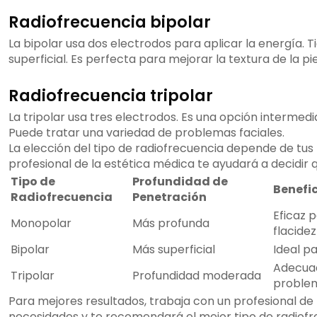
Radiofrecuencia bipolar
La bipolar usa dos electrodos para aplicar la energía.
superficial. Es perfecta para mejorar la textura de la piel
Radiofrecuencia tripolar
La tripolar usa tres electrodos. Es una opción intermedi
Puede tratar una variedad de problemas faciales.
La elección del tipo de radiofrecuencia depende de tus 
profesional de la estética médica te ayudará a decidir q
Tipo de
Profundidad de
Benefi
Radiofrecuencia
Penetración
Eficaz 
Monopolar
Más profunda
flacidez
Bipolar
Más superficial
Ideal pa
Adecuad
Tripolar
Profundidad moderada
problem
Para mejores resultados, trabaja con un profesional de 
necesidades y te recomendará el mejor tipo de radiofre