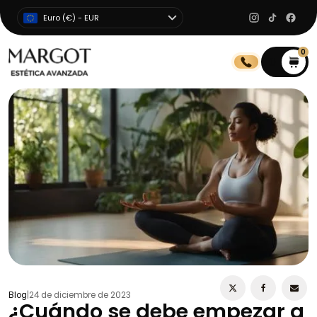
Euro (€) - EUR
0
0
Blog
|
24 de diciembre de 2023
¿Cuándo se debe empezar a