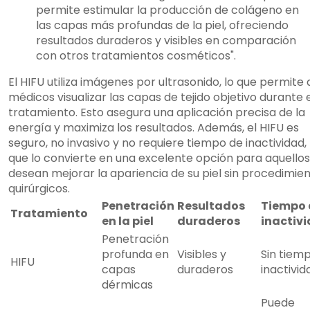
permite estimular la producción de colágeno en
las capas más profundas de la piel, ofreciendo
resultados duraderos y visibles en comparación
con otros tratamientos cosméticos".
El HIFU utiliza imágenes por ultrasonido, lo que permite 
médicos visualizar las capas de tejido objetivo durante 
tratamiento. Esto asegura una aplicación precisa de la
energía y maximiza los resultados. Además, el HIFU es
seguro, no invasivo y no requiere tiempo de inactividad, 
que lo convierte en una excelente opción para aquello
desean mejorar la apariencia de su piel sin procedimie
quirúrgicos.
Penetración
Resultados
Tiempo 
Tratamiento
en la piel
duraderos
inactiv
Penetración
profunda en
Visibles y
Sin tiem
HIFU
capas
duraderos
inactivid
dérmicas
Puede