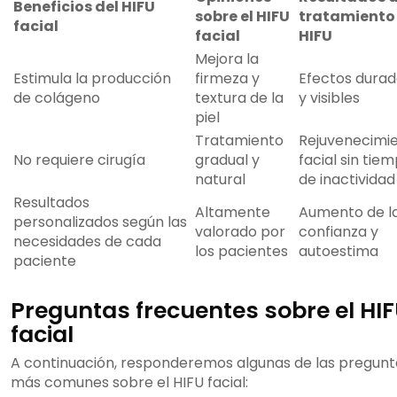
Beneficios del HIFU
sobre el HIFU
tratamiento
facial
facial
HIFU
Mejora la
Estimula la producción
firmeza y
Efectos durad
de colágeno
textura de la
y visibles
piel
Tratamiento
Rejuvenecimi
No requiere cirugía
gradual y
facial sin tie
natural
de inactividad
Resultados
Altamente
Aumento de l
personalizados según las
valorado por
confianza y
necesidades de cada
los pacientes
autoestima
paciente
Preguntas frecuentes sobre el HI
facial
A continuación, responderemos algunas de las pregunt
más comunes sobre el HIFU facial: