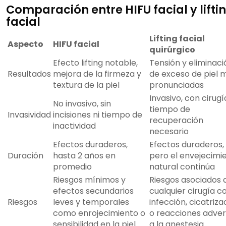
Comparación entre HIFU facial y lifti
facial
Lifting facial
Aspecto
HIFU facial
quirúrgico
Efecto lifting notable,
Tensión y eliminaci
Resultados
mejora de la firmeza y
de exceso de piel 
textura de la piel
pronunciadas
Invasivo, con cirugí
No invasivo, sin
tiempo de
Invasividad
incisiones ni tiempo de
recuperación
inactividad
necesario
Efectos duraderos,
Efectos duraderos,
Duración
hasta 2 años en
pero el envejecimi
promedio
natural continúa
Riesgos mínimos y
Riesgos asociados 
efectos secundarios
cualquier cirugía 
Riesgos
leves y temporales
infección, cicatriza
como enrojecimiento o
o reacciones adve
sensibilidad en la piel
a la anestesia