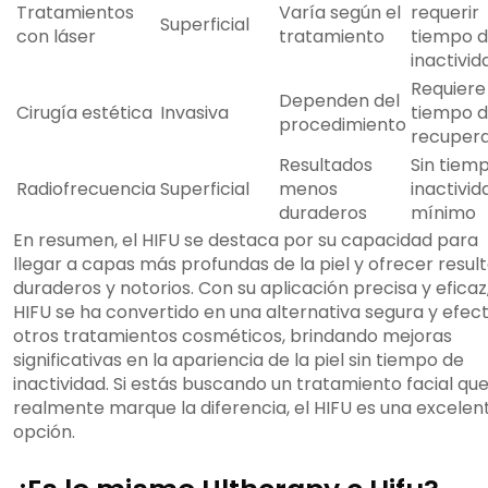
Tratamientos
Varía según el
requerir
Superficial
con láser
tratamiento
tiempo 
inactivid
Requiere
Dependen del
Cirugía estética
Invasiva
tiempo 
procedimiento
recuper
Resultados
Sin tiem
Radiofrecuencia
Superficial
menos
inactivid
duraderos
mínimo
En resumen, el HIFU se destaca por su capacidad para
llegar a capas más profundas de la piel y ofrecer resul
duraderos y notorios. Con su aplicación precisa y eficaz,
HIFU se ha convertido en una alternativa segura y efect
otros tratamientos cosméticos, brindando mejoras
significativas en la apariencia de la piel sin tiempo de
inactividad. Si estás buscando un tratamiento facial qu
realmente marque la diferencia, el HIFU es una excelen
opción.