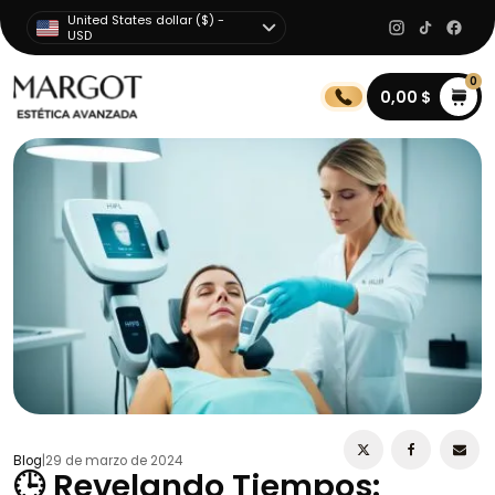
United States dollar ($) -
USD
0
0,00
$
Blog
|
29 de marzo de 2024
🕒 Revelando Tiempos: