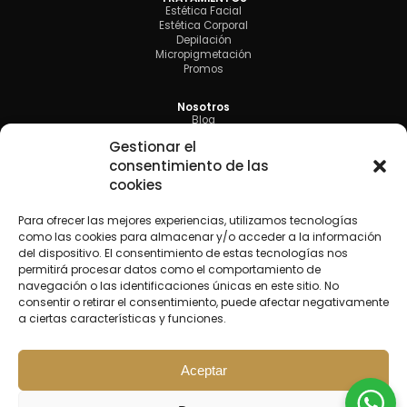
Estética Facial
Estética Corporal
Depilación
Micropigmetación
Promos
Nosotros
Blog
Contactos
Gestionar el
Política de Cookies
consentimiento de las
Condiciones de Uso
Aviso Legal y Protección de Datos
cookies
TOP TRATAMIENTOS
Para ofrecer las mejores experiencias, utilizamos tecnologías
Dermapen
como las cookies para almacenar y/o acceder a la información
Limpieza Facial Profunda
del dispositivo. El consentimiento de estas tecnologías nos
Tratamiento Flacidez Facial
permitirá procesar datos como el comportamiento de
Depilación Láser Barba
navegación o las identificaciones únicas en este sitio. No
consentir o retirar el consentimiento, puede afectar negativamente
Contáctanos
a ciertas características y funciones.
(+34) 613322667
info@margotmedicinaestetica.com
Av. de Andalucía, 40, 28341 Valdemoro, Madrid, España.
Aceptar