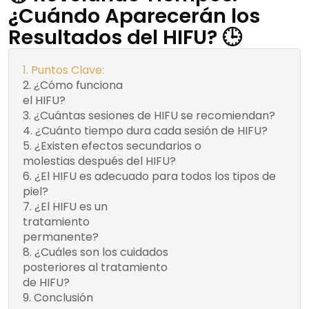
¿Cuándo Aparecerán los
Resultados del HIFU? 🕒
Puntos Clave:
¿Cómo funciona
¿Tienes alguna
el HIFU?
pregunta o duda?
¿Cuántas sesiones de HIFU se recomiendan?
¿Cuánto tiempo dura cada sesión de HIFU?
¿Existen efectos secundarios o
molestias después del HIFU?
Recomendacione
¿El HIFU es adecuado para todos los tipos de
piel?
¿El HIFU es un
Busca la ayuda de
tratamiento
profesionales en Margot
permanente?
Medicina Estética
¿Cuáles son los cuidados
Cuidados
posteriores al tratamiento
posteriores
de HIFU?
recomendados:
Conclusión